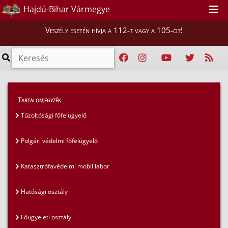
Hajdú-Bihar Vármegye
Veszély esetén hívja a 112-t vagy a 105-öt!
Magunkról
>
Szervezeti felépítés
>
Hivatal
Tartalomjegyzék
Tűzoltósági főfelügyelő
Polgári védelmi főfelügyelő
Katasztrófavédelmi mobil labor
Hatósági osztály
Főügyeleti osztály