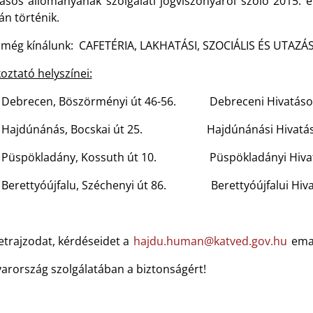
ásos állományának szolgálati jogviszonyáról szóló 2015. év
án történik.
 még kínálunk: CAFETÉRIA, LAKHATÁSI, SZOCIÁLIS ÉS UTAZ
oztató helyszínei:
 Debrecen, Böszörményi út 46-56. Debreceni Hivatáso
 Hajdúnánás, Bocskai út 25. Hajdúnánási Hivatáso
 Püspökladány, Kossuth út 10. Püspökladányi Hivatá
 Berettyóújfalu, Széchenyi út 86. Berettyóújfalui Hiv
etrajzodat, kérdéseidet a
hajdu.human@katved.gov.hu
emai
arország szolgálatában a biztonságért!