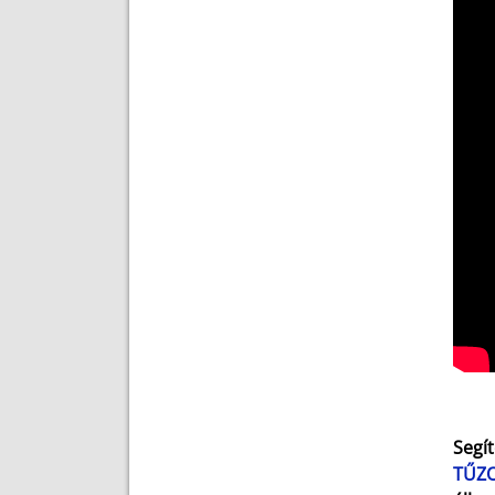
Segít
TŰZ