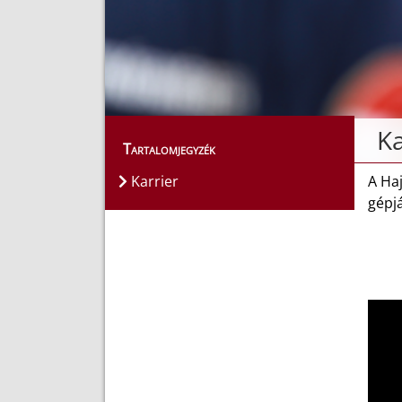
Ka
Tartalomjegyzék
Karrier
A Haj
gépj