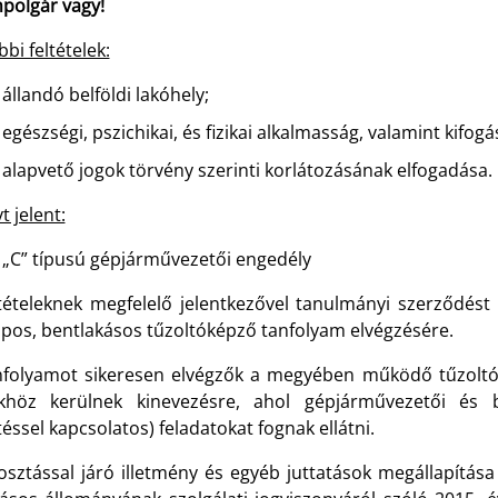
mpolgár vagy!
bi feltételek:
állandó belföldi lakóhely;
egészségi, pszichikai, és fizikai alkalmasság, valamint kifogás
alapvető jogok törvény szerinti korlátozásának elfogadása.
t jelent:
„C” típusú gépjárművezetői engedély
ltételeknek megfelelő jelentkezővel tanulmányi szerződés
pos, bentlakásos tűzoltóképző tanfolyam elvégzésére.
nfolyamot sikeresen elvégzők a megyében működő tűzoltó
khöz kerülnek kinevezésre, ahol gépjárművezetői és be
ssel kapcsolatos) feladatokat fognak ellátni.
osztással járó illetmény és egyéb juttatások megállapítása