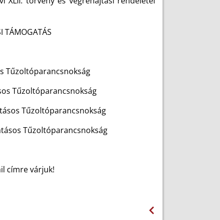
i XLII. törvény és végrehajtási rendeletei
ÁSI TÁMOGATÁS
s Tűzoltóparancsnokság
s Tűzoltóparancsnokság
sos Tűzoltóparancsnokság
atásos Tűzoltóparancsnokság
l címre várjuk!