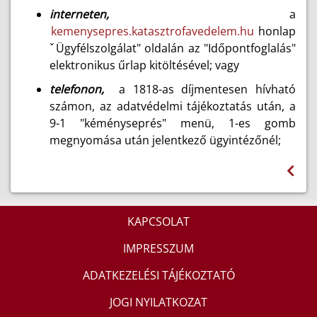
interneten,
a
kemenysepres.katasztrofavedelem.hu
honlap
ˇÜgyfélszolgálat" oldalán az "Időpontfoglalás"
elektronikus űrlap kitöltésével; vagy
telefonon,
a 1818-as díjmentesen hívható
számon, az adatvédelmi tájékoztatás után, a
9-1 "kéményseprés" menü, 1-es gomb
megnyomása után jelentkező ügyintézőnél;
KAPCSOLAT
IMPRESSZUM
ADATKEZELÉSI TÁJÉKOZTATÓ
JOGI NYILATKOZAT