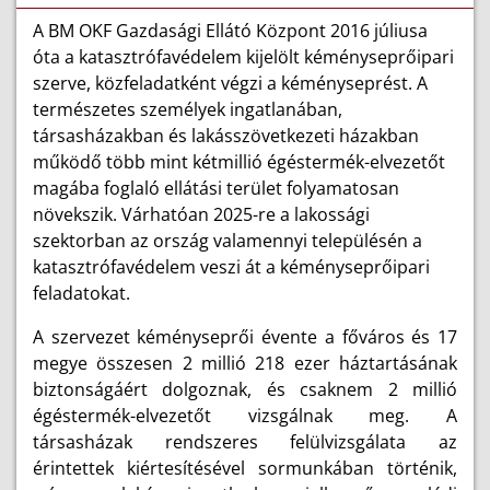
A BM OKF Gazdasági Ellátó Központ 2016 júliusa
óta a katasztrófavédelem kijelölt kéményseprőipari
szerve, közfeladatként végzi a kéményseprést. A
természetes személyek ingatlanában,
társasházakban és lakásszövetkezeti házakban
működő több mint kétmillió égéstermék-elvezetőt
magába foglaló ellátási terület folyamatosan
növekszik. Várhatóan 2025-re a lakossági
szektorban az ország valamennyi településén a
katasztrófavédelem veszi át a kéményseprőipari
feladatokat.
A szervezet kéményseprői évente a főváros és 17
megye összesen 2 millió 218 ezer háztartásának
biztonságáért dolgoznak, és csaknem 2 millió
égéstermék-elvezetőt vizsgálnak meg. A
társasházak rendszeres felülvizsgálata az
érintettek kiértesítésével sormunkában történik,