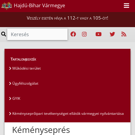
Hajdú-Bihar Vármegye
Veszély esetén hívja a 112-t vagy a 105-öt!
Lakosság
>
Kéményseprés
Tartalomjegyzék
Működési terület
Ügyfélszolgálat
GYIK
Kéményseprőipari tevékenységet ellátók vármegyei nyilvántartása
Kéményseprés