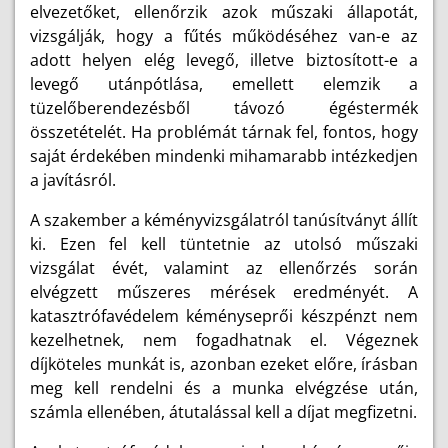
elvezetőket, ellenőrzik azok műszaki állapotát,
vizsgálják, hogy a fűtés működéséhez van-e az
adott helyen elég levegő, illetve biztosított-e a
levegő utánpótlása, emellett elemzik a
tüzelőberendezésből távozó égéstermék
összetételét. Ha problémát tárnak fel, fontos, hogy
saját érdekében mindenki mihamarabb intézkedjen
a javításról.
A szakember a kéményvizsgálatról tanúsítványt állít
ki. Ezen fel kell tüntetnie az utolsó műszaki
vizsgálat évét, valamint az ellenőrzés során
elvégzett műszeres mérések eredményét. A
katasztrófavédelem kéményseprői készpénzt nem
kezelhetnek, nem fogadhatnak el. Végeznek
díjköteles munkát is, azonban ezeket előre, írásban
meg kell rendelni és a munka elvégzése után,
számla ellenében, átutalással kell a díjat megfizetni.