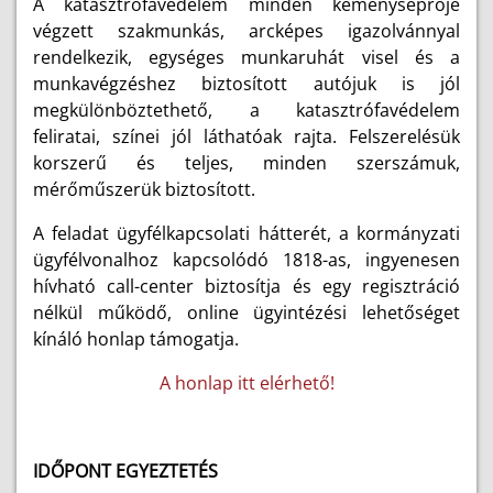
A katasztrófavédelem minden kéményseprője
végzett szakmunkás, arcképes igazolvánnyal
rendelkezik, egységes munkaruhát visel és a
munkavégzéshez biztosított autójuk is jól
megkülönböztethető, a katasztrófavédelem
feliratai, színei jól láthatóak rajta. Felszerelésük
korszerű és teljes, minden szerszámuk,
mérőműszerük biztosított.
A feladat ügyfélkapcsolati hátterét, a kormányzati
ügyfélvonalhoz kapcsolódó 1818-as, ingyenesen
hívható call-center biztosítja és egy regisztráció
nélkül működő, online ügyintézési lehetőséget
kínáló honlap támogatja.
A honlap itt elérhető!
IDŐPONT EGYEZTETÉS