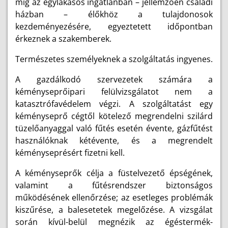
míg az egylakásos ingatlanban – jellemzően családi
házban – élőkhöz a tulajdonosok
kezdeményezésére, egyeztetett időpontban
érkeznek a szakemberek.
Természetes személyeknek a szolgáltatás ingyenes.
A gazdálkodó szervezetek számára a
kéményseprőipari felülvizsgálatot nem a
katasztrófavédelem végzi. A szolgáltatást egy
kéményseprő cégtől kötelező megrendelni szilárd
tüzelőanyaggal való fűtés esetén évente, gázfűtést
használóknak kétévente, és a megrendelt
kéményseprésért fizetni kell.
A kéményseprők célja a füstelvezető épségének,
valamint a fűtésrendszer biztonságos
működésének ellenőrzése; az esetleges problémák
kiszűrése, a balesetetek megelőzése. A vizsgálat
során kívül-belül megnézik az égéstermék-