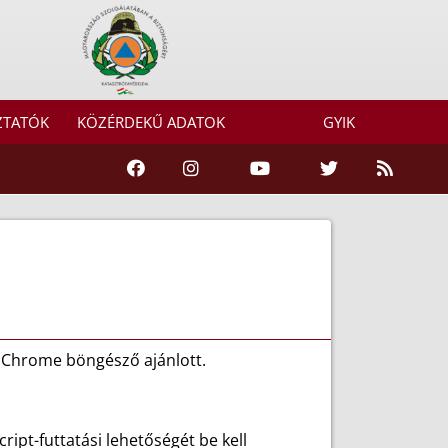
ZTATÓK
KÖZÉRDEKŰ ADATOK
GYIK
e Chrome böngésző ajánlott.
ipt-futtatási lehetőségét be kell