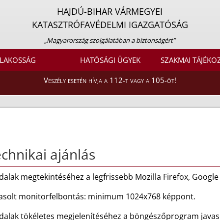
HAJDÚ-BIHAR VÁRMEGYEI
KATASZTRÓFAVÉDELMI IGAZGATÓSÁG
„Magyarország szolgálatában a biztonságért”
LAKOSSÁG
HATÓSÁGI ÜGYEK
SZAKMAI TÁJÉKO
Veszély esetén hívja a 112-t vagy a 105-öt!
chnikai ajánlás
dalak megtekintéséhez a legfrissebb Mozilla Firefox, Googl
vasolt monitorfelbontás: minimum 1024x768 képpont.
dalak tökéletes megjelenítéséhez a böngészőprogram javascr