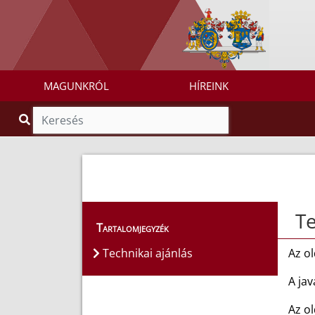
MAGUNKRÓL
HÍREINK
Te
Tartalomjegyzék
Technikai ajánlás
Az ol
A ja
Az ol