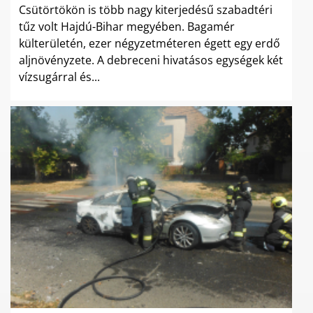
Csütörtökön is több nagy kiterjedésű szabadtéri
tűz volt Hajdú-Bihar megyében. Bagamér
külterületén, ezer négyzetméteren égett egy erdő
aljnövényzete. A debreceni hivatásos egységek két
vízsugárral és...