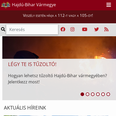
ENYHÜL A HŐSÉG, SZOMBATTÓL
Hajdú-Bihar Vármegye
MÁSODFOKÚ LESZ A HŐSÉGRIASZTÁS
Veszély esetén hívja a 112-t vagy a 105-öt!
A HungaroMet Magyar Meteorológiai Szolgáltató
Nonprofit Zrt. előrejelzése alapján az országos
tisztifőorvos az ország egész területére július 30-án
elrendelt ...
AKTUÁLIS HÍREINK