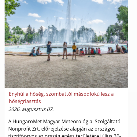
Enyhül a hőség, szombattól másodfokú lesz a
hőségriasztás
2026. augusztus 07.
A HungaroMet Magyar Meteorológiai Szolgáltató
Nonprofit Zrt. előrejelzése alapján az országos
tisztifőorvos az ország egész területére július 30-