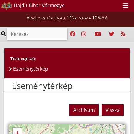
Hajdú-Bihar Vármegye
Veszély esetén hívja a 112-t vagy a 105-öt!
Eseménytérkép
Tartalomjegyzék
Eseménytérkép
Eseménytérkép
Archívum
Vissza
+