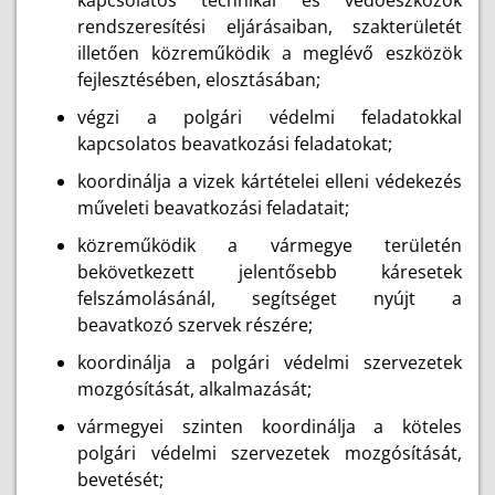
kapcsolatos technikai és védőeszközök
rendszeresítési eljárásaiban, szakterületét
illetően közreműködik a meglévő eszközök
fejlesztésében, elosztásában;
végzi a polgári védelmi feladatokkal
kapcsolatos beavatkozási feladatokat;
koordinálja a vizek kártételei elleni védekezés
műveleti beavatkozási feladatait;
közreműködik a vármegye területén
bekövetkezett jelentősebb káresetek
felszámolásánál, segítséget nyújt a
beavatkozó szervek részére;
koordinálja a polgári védelmi szervezetek
mozgósítását, alkalmazását;
vármegyei szinten koordinálja a köteles
polgári védelmi szervezetek mozgósítását,
bevetését;