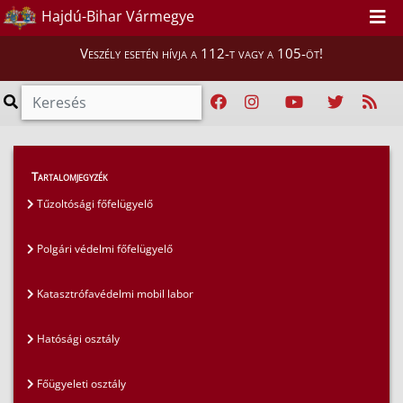
Hajdú-Bihar Vármegye
Veszély esetén hívja a 112-t vagy a 105-öt!
Magunkról
>
Szervezeti felépítés
>
Tartalomjegyzék
Polgári védelmi főfelügyelő
Tűzoltósági főfelügyelő
Polgári védelmi főfelügyelő
Katasztrófavédelmi mobil labor
Hatósági osztály
Főügyeleti osztály