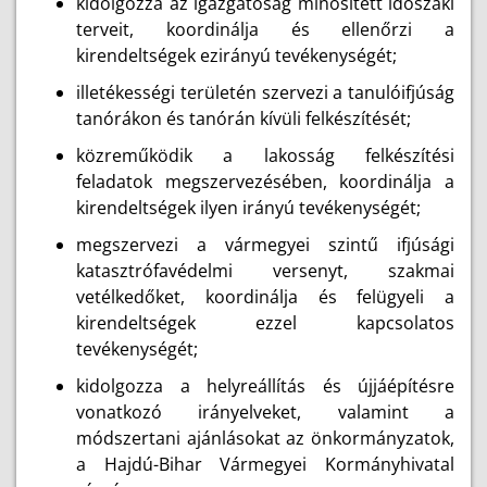
kidolgozza az igazgatóság minősített időszaki
terveit, koordinálja és ellenőrzi a
kirendeltségek ezirányú tevékenységét;
illetékességi területén szervezi a tanulóifjúság
tanórákon és tanórán kívüli felkészítését;
közreműködik a lakosság felkészítési
feladatok megszervezésében, koordinálja a
kirendeltségek ilyen irányú tevékenységét;
megszervezi a vármegyei szintű ifjúsági
katasztrófavédelmi versenyt, szakmai
vetélkedőket, koordinálja és felügyeli a
kirendeltségek ezzel kapcsolatos
tevékenységét;
kidolgozza a helyreállítás és újjáépítésre
vonatkozó irányelveket, valamint a
módszertani ajánlásokat az önkormányzatok,
a Hajdú-Bihar Vármegyei Kormányhivatal