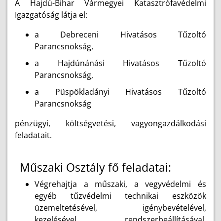
A Hajdú-Bihar Vármegyei Katasztrófavédelmi
Igazgatóság látja el:
a Debreceni Hivatásos Tűzoltó
Parancsnokság,
a Hajdúnánási Hivatásos Tűzoltó
Parancsnokság,
a Püspökladányi Hivatásos Tűzoltó
Parancsnokság
pénzügyi, költségvetési, vagyongazdálkodási
feladatait.
Műszaki Osztály fő feladatai:
Végrehajtja a műszaki, a vegyvédelmi és
egyéb tűzvédelmi technikai eszközök
üzemeltetésével, igénybevételével,
kezelésével, rendszerbeállításával,