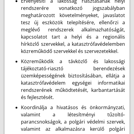
Érvényesíti a lakosság riasztásának helyi
rendszerére vonatkozó jogszabályban
meghatározott követelményeket, javaslatot
tesz új eszközök telepítésére, ellenőrzi a
meglévő rendszerek alkalmazhatóságát,
kapcsolatot tart a helyi és a regionális
hírközlő szervekkel, a katasztrófavédelemben
közreműködő szervekkel és szervezetekkel.
Közreműködik a távközlő és lakossági
tájékoztató-riasztó berendezések
üzemképességének biztosításában, ellátja a
katasztrófavédelem egységei informatikai
rendszerének működtetését, karbantartását
és fejlesztését.
Koordinálja a hivatásos és önkormányzati,
valamint a létesítményi tűzoltó-
parancsnokságok, a polgári védelmi szervek,
valamint az alkalmazásra kerülő polgári