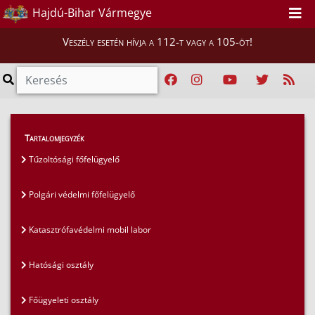
Hajdú-Bihar Vármegye
Veszély esetén hívja a 112-t vagy a 105-öt!
Magunkról
>
Szervezeti felépítés
>
Tartalomjegyzék
Gazdasági Igazgatósághelyettes szervezet
Tűzoltósági főfelügyelő
Polgári védelmi főfelügyelő
Katasztrófavédelmi mobil labor
Hatósági osztály
Főügyeleti osztály