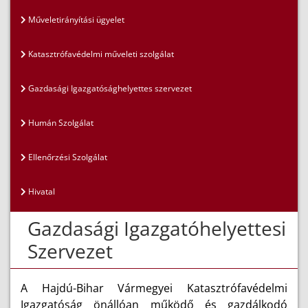
Műveletirányítási ügyelet
Katasztrófavédelmi műveleti szolgálat
Gazdasági Igazgatósághelyettes szervezet
Humán Szolgálat
Ellenőrzési Szolgálat
Hivatal
Gazdasági Igazgatóhelyettesi
Szervezet
A Hajdú-Bihar Vármegyei Katasztrófavédelmi
Igazgatóság önállóan működő és gazdálkodó