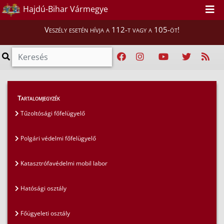
Hajdú-Bihar Vármegye
Veszély esetén hívja a 112-t vagy a 105-öt!
Magunkról
>
Szervezeti felépítés
>
Tartalomjegyzék
Tűzoltósági főfelügyelő
Tűzoltósági főfelügyelő
Polgári védelmi főfelügyelő
Katasztrófavédelmi mobil labor
Hatósági osztály
Főügyeleti osztály