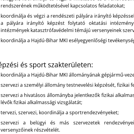
rendszerének működtetésével kapcsolatos feladatokat;
koordinálja és végzi a rendészeti pályára irányító képzésse
a pályára irányító képzést folytató oktatási intézmény
intézmények katasztrófavédelmi témájú versenyeinek szer
koordinálja a Hajdú-Bihar MKI esélyegyenlőségi tevékenysé
épzési és sport szakterületen:
koordinálja a Hajdú-Bihar MKI állományának gépjármű-veze
szervezi a személyi állomány testnevelési képzését, fizikai fe
szervezi a hivatásos állományba jelentkezők fizikai alkalm
lévők fizikai alkalmassági vizsgálatát;
tervezi, szervezi, koordinálja a sportrendezvényeket;
szervezi a belügyi és más szervezetek rendezvénye
versenyzőinek részvételét.