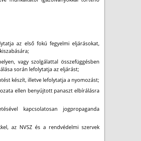
tatja az első fokú fegyelmi eljárásokat,
kiszabására;
helyen, vagy szolgálattal összefüggésben
lása során lefolytatja az eljárást;
st készít, illetve lefolytatja a nyomozást;
ozata ellen benyújtott panaszt elbírálásra
etésével kapcsolatosan jogpropaganda
ekkel, az NVSZ és a rendvédelmi szervek