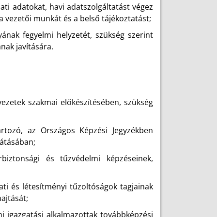
ati adatokat, havi adatszolgáltatást végez
a vezetői munkát és a belső tájékoztatást;
ának fegyelmi helyzetét, szükség szerint
ak javítására.
vezetek szakmai előkészítésében, szükség
artozó, az Országos Képzési Jegyzékben
látásában;
rbiztonsági és tűzvédelmi képzéseinek,
ti és létesítményi tűzoltóságok tagjainak
ajtását;
lmi igazgatási alkalmazottak továbbképzési