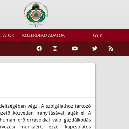
ZTATÓK
KÖZÉRDEKŰ ADATOK
GYIK
eltségében végzi. A szolgálathoz tartozó
ető közvetlen irányításával látják el. A
 humán erőforrásokkal való gazdálkodás
rvezési munkáért, ezzel kapcsolatos