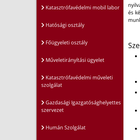
nyilv
Katasztrófavédelmi mobil labor
és k
munk
Hatósági osztály
Főügyeleti osztály
Sze
Műveletirányítási ügyelet
Katasztrófavédelmi műveleti
szolgálat
Gazdasági Igazgatósághelyettes
szervezet
Humán Szolgálat