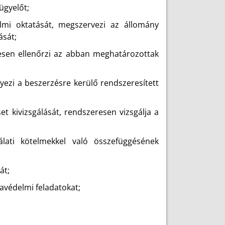
ügyelőt;
lmi oktatását, megszervezi az állomány
ását;
resen ellenőrzi az abban meghatározottak
zi a beszerzésre kerülő rendszeresített
t kivizsgálását, rendszeresen vizsgálja a
lati kötelmekkel való összefüggésének
át;
avédelmi feladatokat;