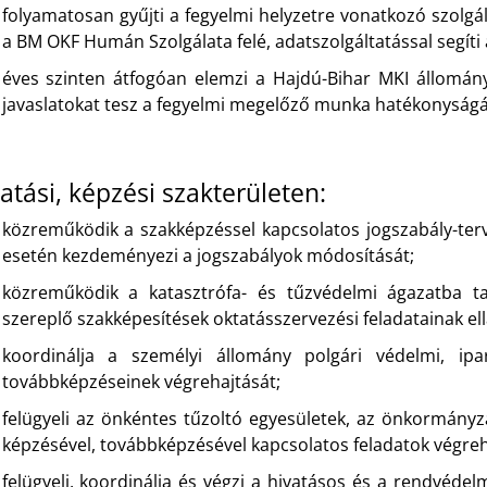
folyamatosan gyűjti a fegyelmi helyzetre vonatkozó szolgál
a BM OKF Humán Szolgálata felé, adatszolgáltatással segíti 
éves szinten átfogóan elemzi a Hajdú-Bihar MKI állomány
javaslatokat tesz a fegyelmi megelőző munka hatékonyságán
atási, képzési szakterületen:
közreműködik a szakképzéssel kapcsolatos jogszabály-ter
esetén kezdeményezi a jogszabályok módosítását;
közreműködik a katasztrófa- és tűzvédelmi ágazatba t
szereplő szakképesítések oktatásszervezési feladatainak el
koordinálja a személyi állomány polgári védelmi, ipa
továbbképzéseinek végrehajtását;
felügyeli az önkéntes tűzoltó egyesületek, az önkormányza
képzésével, továbbképzésével kapcsolatos feladatok végreh
felügyeli, koordinálja és végzi a hivatásos és a rendvéde