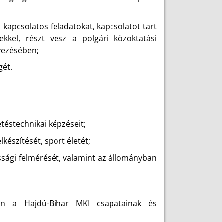
l kapcsolatos feladatokat, kapcsolatot tart
ekkel, részt vesz a polgári közoktatási
vezésében;
gét.
téstechnikai képzéseit;
lkészítését, sport életét;
assági felmérését, valamint az állományban
in a Hajdú-Bihar MKI csapatainak és