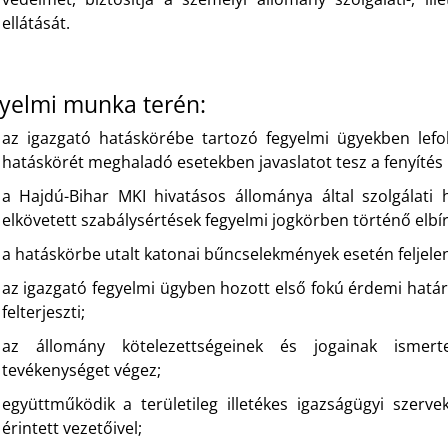
ellátását.
yelmi munka terén:
az igazgató hatáskörébe tartozó fegyelmi ügyekben lefoly
hatáskörét meghaladó esetekben javaslatot tesz a fenyítés 
a Hajdú-Bihar MKI hivatásos állománya által szolgálati 
elkövetett szabálysértések fegyelmi jogkörben történő elbírá
a hatáskörbe utalt katonai bűncselekmények esetén feljelenté
az igazgató fegyelmi ügyben hozott első fokú érdemi határ
felterjeszti;
az állomány kötelezettségeinek és jogainak ismert
tevékenységet végez;
együttműködik a területileg illetékes igazságügyi szerv
érintett vezetőivel;