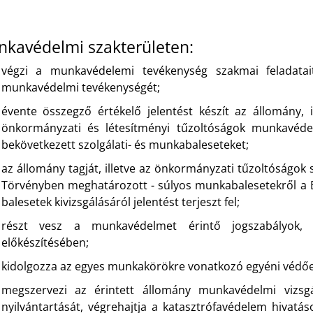
kavédelmi szakterületen:
végzi a munkavédelemi tevékenység szakmai feladatait
munkavédelmi tevékenységét;
évente összegző értékelő jelentést készít az állomány, i
önkormányzati és létesítményi tűzoltóságok munkavédelmi
bekövetkezett szolgálati- és munkabaleseteket;
az állomány tagját, illetve az önkormányzati tűzoltóságok
Törvényben meghatározott - súlyos munkabalesetekről a B
balesetek kivizsgálásáról jelentést terjeszt fel;
részt vesz a munkavédelmet érintő jogszabályok, sz
előkészítésében;
kidolgozza az egyes munkakörökre vonatkozó egyéni védőes
megszervezi az érintett állomány munkavédelmi vizsgáz
nyilvántartását, végrehajtja a katasztrófavédelem hivatá