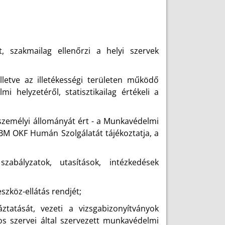
, szakmailag ellenőrzi a helyi szervek
lletve az illetékességi területen működő
 helyzetéről, statisztikailag értékeli a
 személyi állományát ért - a Munkavédelmi
M OKF Humán Szolgálatát tájékoztatja, a
abályzatok, utasítások, intézkedések
zköz-ellátás rendjét;
tatását, vezeti a vizsgabizonyítványok
sos szervei által szervezett munkavédelmi