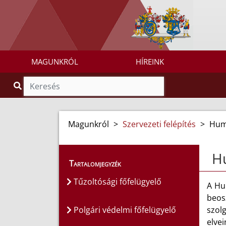
MAGUNKRÓL
HÍREINK
Magunkról
>
Szervezeti felépítés
>
Hum
H
Tartalomjegyzék
Tűzoltósági főfelügyelő
A Hu
beos
Polgári védelmi főfelügyelő
szol
elve