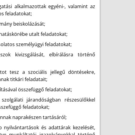
gatási alkalmazottak egyéni-, valamint az
s feladatokat;
omány beiskolázását;
hatáskörébe utalt feladatokat;
solatos személyügyi feladatokat;
ok kivizsgálását, elbírálásra történő
atot tesz a szociális jellegű döntésekre,
ak titkári feladatait;
ításával összefüggő feladatokat;
szolgálati járandóságban részesülőkkel
sszefüggő feladatokat;
annak naprakészen tartásáról;
b nyilvántartások és adattárak kezelését,
letve munkáltatói igazolványokkal történő