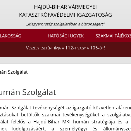
HAJDÚ-BIHAR VÁRMEGYEI
KATASZTRÓFAVÉDELMI IGAZGATÓSÁG
„Magyarország szolgálatában a biztonságért”
LAKOSSÁG
HATÓSÁGI ÜGYEK
SZAKMAI TÁJÉKO
Veszély esetén hívja a 112-t vagy a 105-öt!
án Szolgálat
umán Szolgálat
mán Szolgálat tevékenységét az igazgató közvetlen alárend
ztásokat betöltők szakmai tevékenységüket a szolgálatvez
gálat felelős a Hajdú-Bihar MKI humán stratégiája és a
inek kidolgozásáért, a személyügyi és állománysze