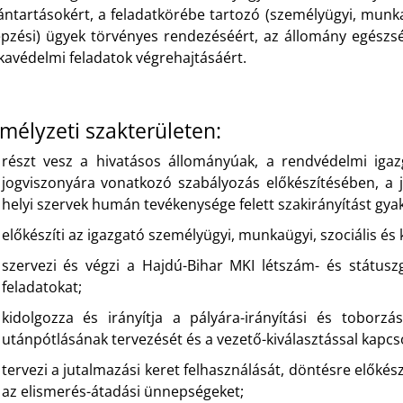
ántartásokért, a feladatkörébe tartozó (személyügyi, munkaü
épzési) ügyek törvényes rendezéséért, az állomány egészsé
avédelmi feladatok végrehajtásáért.
mélyzeti szakterületen:
részt vesz a hivatásos állományúak, a rendvédelmi igaz
jogviszonyára vonatkozó szabályozás előkészítésében, a 
helyi szervek humán tevékenysége felett szakirányítást gyak
előkészíti az igazgató személyügyi, munkaügyi, szociális és k
szervezi és végzi a Hajdú-Bihar MKI létszám- és státusz
feladatokat;
kidolgozza és irányítja a pályára-irányítási és toborzá
utánpótlásának tervezését és a vezető-kiválasztással kapcs
tervezi a jutalmazási keret felhasználását, döntésre előkész
az elismerés-átadási ünnepségeket;