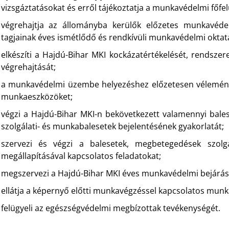
vizsgáztatásokat és erről tájékoztatja a munkavédelmi főfel
végrehajtja az állományba kerülők előzetes munkavéde
tagjainak éves ismétlődő és rendkívüli munkavédelmi oktat
elkészíti a Hajdú-Bihar MKI kockázatértékelését, rendsze
végrehajtását;
a munkavédelmi üzembe helyezéshez előzetesen véleménye
munkaeszközöket;
végzi a Hajdú-Bihar MKI-n bekövetkezett valamennyi balese
szolgálati- és munkabalesetek bejelentésének gyakorlatát;
szervezi és végzi a balesetek, megbetegedések szolgá
megállapításával kapcsolatos feladatokat;
megszervezi a Hajdú-Bihar MKI éves munkavédelmi bejárás
ellátja a képernyő előtti munkavégzéssel kapcsolatos munk
felügyeli az egészségvédelmi megbízottak tevékenységét.