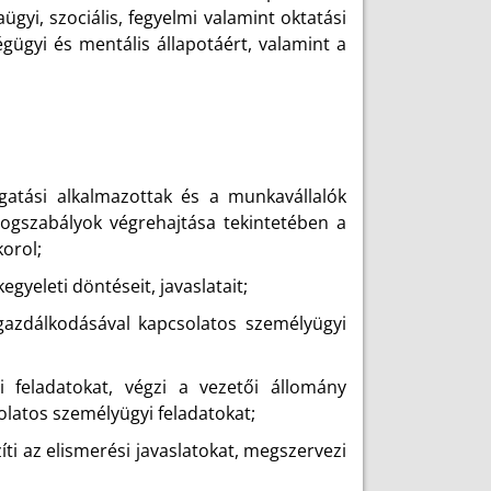
gyi, szociális, fegyelmi valamint oktatási
gügyi és mentális állapotáért, valamint a
gatási alkalmazottak és a munkavállalók
jogszabályok végrehajtása tekintetében a
orol;
egyeleti döntéseit, javaslatait;
gazdálkodásával kapcsolatos személyügyi
si feladatokat, végzi a vezetői állomány
olatos személyügyi feladatokat;
íti az elismerési javaslatokat, megszervezi