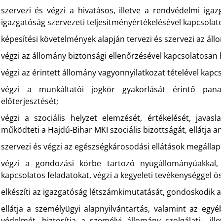
szervezi és végzi a hivatásos, illetve a rendvédelmi igaz
igazgatóság szervezeti teljesítményértékelésével kapcsolato
képesítési követelmények alapján tervezi és szervezi az áll
végzi az állomány biztonsági ellenőrzésével kapcsolatosan 
végzi az érintett állomány vagyonnyilatkozat tételével kapc
végzi a munkáltatói jogkör gyakorlását érintő panasz
előterjesztését;
végzi a szociális helyzet elemzését, értékelését, javasl
működteti a Hajdú-Bihar MKI szociális bizottságát, ellátja ann
szervezi és végzi az egészségkárosodási ellátások megállap
végzi a gondozási körbe tartozó nyugállományúakkal, 
kapcsolatos feladatokat, végzi a kegyeleti tevékenységgel ö
elkészíti az igazgatóság létszámkimutatását, gondoskodik 
ellátja a személyügyi alapnyilvántartás, valamint az egyé
védelmét, biztosítja a személyi állomány szolgálati-, il