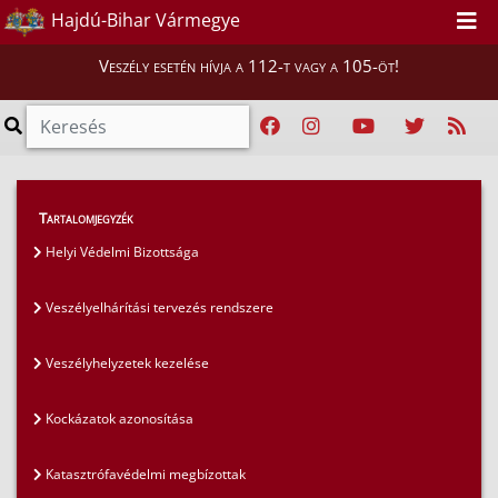
Hajdú-Bihar Vármegye
Veszély esetén hívja a 112-t vagy a 105-öt!
Szakmai tájékoztatók
>
Polgári védelem
>
Tartalomjegyzék
Hajdú-Bihar Vármegyei Védelmi Bizottság
Helyi Védelmi Bizottsága
Veszélyelhárítási tervezés rendszere
Veszélyhelyzetek kezelése
Kockázatok azonosítása
Katasztrófavédelmi megbízottak