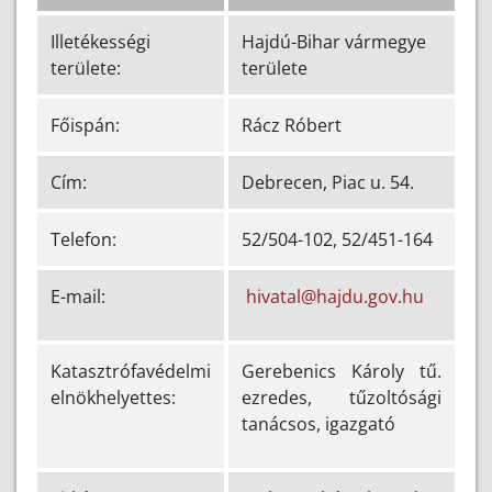
Illetékességi
Hajdú-Bihar vármegye
területe:
területe
Főispán:
Rácz Róbert
Cím:
Debrecen, Piac u. 54.
Telefon:
52/504-102, 52/451-164
E-mail:
hivatal@hajdu.gov.hu
Katasztrófavédelmi
Gerebenics Károly tű.
elnökhelyettes:
ezredes, tűzoltósági
tanácsos, igazgató