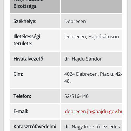
Bizottsága
Székhelye:
Debrecen
Illetékességi
Debrecen, Hajdúsámson
területe:
Hivatalvezető:
dr. Hajdu Sándor
Cím:
4024 Debrecen, Piac u. 42-
48.
Telefon:
52/516-140
E-mail:
debrecen.jh@hajdu.gov.hu
Katasztrófavédelmi
dr. Nagy Imre tű. ezredes