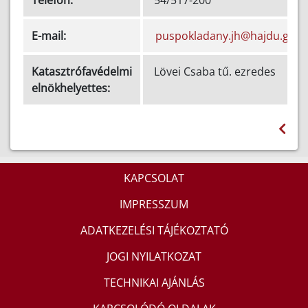
E-mail:
puspokladany.jh@hajdu.gov.
Katasztrófavédelmi
Lövei Csaba tű. ezredes
elnökhelyettes:
KAPCSOLAT
IMPRESSZUM
ADATKEZELÉSI TÁJÉKOZTATÓ
JOGI NYILATKOZAT
TECHNIKAI AJÁNLÁS