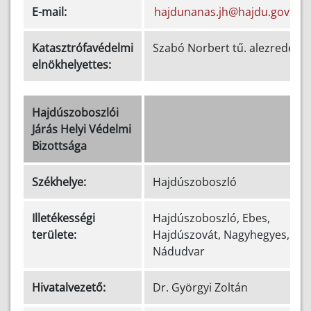
E-mail:
hajdunanas.jh@hajdu.gov.hu
Katasztrófavédelmi
Szabó Norbert tű. alezredes
elnökhelyettes:
Hajdúszoboszlói
Járás Helyi Védelmi
Bizottsága
Székhelye:
Hajdúszoboszló
Illetékességi
Hajdúszoboszló, Ebes,
területe:
Hajdúszovát, Nagyhegyes,
Nádudvar
Hivatalvezető:
Dr. Györgyi Zoltán