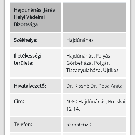
Hajdúnánási Járás
Helyi Védelmi
Bizottsága
Székhelye:
Hajdúnánás
Illetékességi
Hajdúnánás, Folyás,
területe:
Görbeháza, Polgár,
Tiszagyulaháza, Újtikos
Hivatalvezető:
Dr. Kissné Dr. Pósa Anita
Cím:
4080 Hajdúnánás, Bocskai u.
12-14.
Telefon:
52/550-620