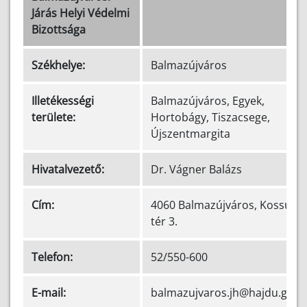
Járás Helyi Védelmi
Bizottsága
Székhelye:
Balmazújváros
Illetékességi
Balmazújváros, Egyek,
területe:
Hortobágy, Tiszacsege,
Újszentmargita
Hivatalvezető:
Dr. Vágner Balázs
Cím:
4060 Balmazújváros, Kossuth
tér 3.
Telefon:
52/550-600
E-mail:
balmazujvaros.jh@hajdu.gov.