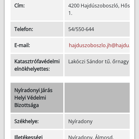
Cím:
4200 Hajdúszoboszló, Hősök t
1.
Telefon:
54/550-644
E-mail:
hajduszoboszlo.jh@hajdu.gov
Katasztrófavédelmi
Lakóczi Sándor tű. őrnagy
elnökhelyettes:
Nyíradonyi Járás
Helyi Védelmi
Bizottsága
Székhelye:
Nyíradony
Illetékességi
Nyíradony, Álmosd,