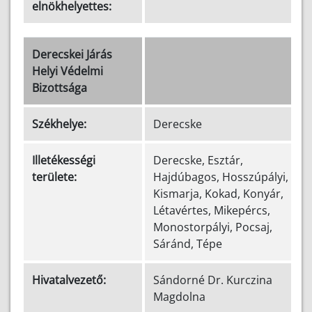
elnökhelyettes:
Derecskei Járás
Helyi Védelmi
Bizottsága
Székhelye:
Derecske
Illetékességi
Derecske, Esztár,
területe:
Hajdúbagos, Hosszúpályi,
Kismarja, Kokad, Konyár,
Létavértes, Mikepércs,
Monostorpályi, Pocsaj,
Sáránd, Tépe
Hivatalvezető:
Sándorné Dr. Kurczina
Magdolna