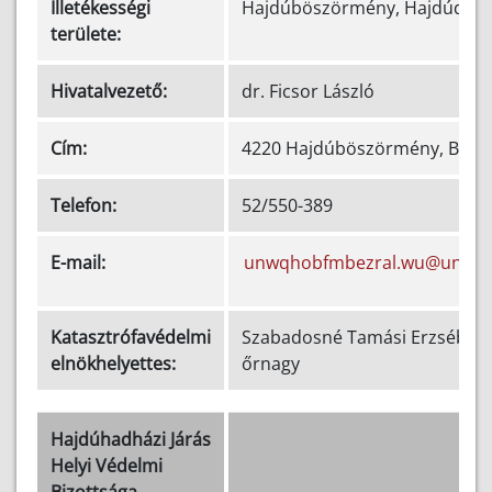
Illetékességi
Hajdúböszörmény, Hajdúdor
területe:
Hivatalvezető:
dr. Ficsor László
Cím:
4220 Hajdúböszörmény, Bocska
Telefon:
52/550-389
E-mail:
unwqhobfmbezral.wu@unwq
Katasztrófavédelmi
Szabadosné Tamási Erzsébet t
elnökhelyettes:
őrnagy
Hajdúhadházi Járás
Helyi Védelmi
Bizottsága