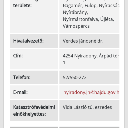
területe:
Bagamér, Fülöp, Nyíracsád,
Nyírábrány,
Nyírmártonfalva, Újléta,
Vámospércs
Hivatalvezető:
Verdes Jánosné dr.
Cím:
4254 Nyíradony, Árpád tér
1.
Telefon:
52/550-272
E-mail:
nyiradony.jh@hajdu.gov.hu
Katasztrófavédelmi
Vida László tű. ezredes
elnökhelyettes: