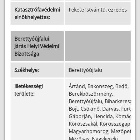
Katasztrófavédelmi
Fekete István tű. ezredes
elnökhelyettes:
Berettyóújfalui
Járás Helyi Védelmi
Bizottsága
Székhelye:
Berettyóújfalu
Illetékességi
Ártánd, Bakonszeg, Bedő,
területe:
Berekböszörmény,
Berettyóújfalu, Biharkeresztes
Bojt, Csökmő, Darvas, Furta,
Gáborján, Hencida, Komádi,
Köröszsakál, Körösszegapáti,
Magyarhomorog, Mezőpeterd
Mezősas, Nagykereki,