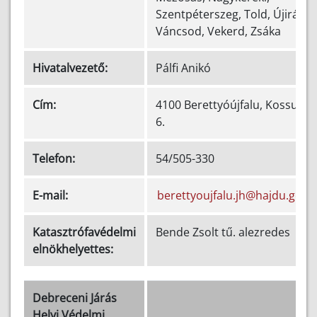
Szentpéterszeg, Told, Újiráz,
Váncsod, Vekerd, Zsáka
Hivatalvezető:
Pálfi Anikó
Cím:
4100 Berettyóújfalu, Kossuth u
6.
Telefon:
54/505-330
E-mail:
berettyoujfalu.jh@hajdu.gov.
Katasztrófavédelmi
Bende Zsolt tű. alezredes
elnökhelyettes:
Debreceni Járás
Helyi Védelmi