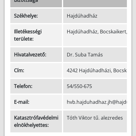
Székhelye:
Hajdúhadház
Illetékességi
Hajdúhadház, Bocskaikert, Té
területe:
Hivatalvezető:
Dr. Suba Tamás
Cím:
4242 Hajdúhadházi, Bocskai té
Telefon:
54/550-675
E-mail:
hvb.hajduhadhaz.jh@hajdu.go
Katasztrófavédelmi
Tóth Viktor tű. alezredes
elnökhelyettes: