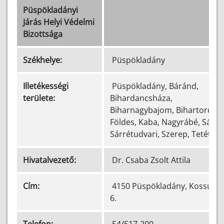
Püspökladányi
Járás Helyi Védelmi
Bizottsága
Székhelye:
Püspökladány
Illetékességi
Püspökladány, Báránd,
területe:
Bihardancsháza,
Biharnagybajom, Bihartorda,
Földes, Kaba, Nagyrábé, Sáp,
Sárrétudvari, Szerep, Tetétlen
Hivatalvezető:
Dr. Csaba Zsolt Attila
Cím:
4150 Püspökladány, Kossuth 
6.
Telefon:
54/517-200