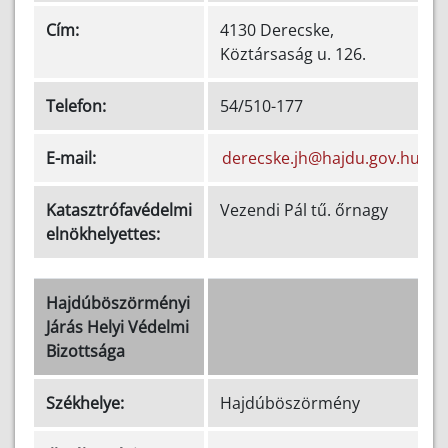
Cím:
4130 Derecske,
Köztársaság u. 126.
Telefon:
54/510-177
E-mail:
derecske.jh@hajdu.gov.hu
Katasztrófavédelmi
Vezendi Pál tű. őrnagy
elnökhelyettes:
Hajdúböszörményi
Járás Helyi Védelmi
Bizottsága
Székhelye:
Hajdúböszörmény