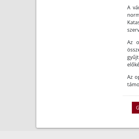
A vá
norm
Kata
szer
Az o
össz
gyűj
előké
Az o
támo
G