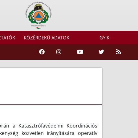
ZTATÓK
KÖZÉRDEKŰ ADATOK
GYIK
 során a Katasztrófavédelmi Koordinációs
kenység közvetlen irányítására operatív