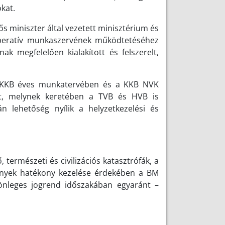
okat.
s miniszter által vezetett minisztérium és
 operatív munkaszervének működtetéséhez
ak megfelelően kialakított és felszerelt,
 KKB éves munkatervében és a KKB NVK
kat, melynek keretében a TVB és HVB is
n lehetőség nyílik a helyzetkezelési és
 természeti és civilizációs katasztrófák, a
mények hatékony kezelése érdekében a BM
lönleges jogrend időszakában egyaránt –