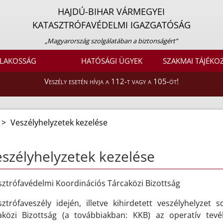
HAJDÚ-BIHAR VÁRMEGYEI
KATASZTRÓFAVÉDELMI IGAZGATÓSÁG
„Magyarország szolgálatában a biztonságért”
LAKOSSÁG
HATÓSÁGI ÜGYEK
SZAKMAI TÁJÉKO
Veszély esetén hívja a 112-t vagy a 105-öt!
>
Veszélyhelyzetek kezelése
szélyhelyzetek kezelése
sztrófavédelmi Koordinációs Tárcaközi Bizottság
sztrófaveszély idején, illetve kihirdetett veszélyhelyzet
aközi Bizottság (a továbbiakban: KKB) az operatív tevé