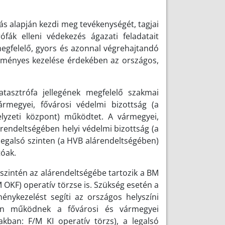
s alapján kezdi meg tevékenységét, tagjai
ófák elleni védekezés ágazati feladatait
gfelelő, gyors és azonnal végrehajtandó
edményes kezelése érdekében az országos,
asztrófa jellegének megfelelő szakmai
rmegyei, fővárosi védelmi bizottság (a
elyzeti központ) működtet. A vármegyei,
rendeltségében helyi védelmi bizottság (a
egalsó szinten (a HVB alárendeltségében)
tóak.
szintén az alárendeltségébe tartozik a BM
OKF) operatív törzse is. Szükség esetén a
énykezelést segíti az országos helyszíni
ben működnek a fővárosi és vármegyei
akban: F/M KI operatív törzs), a legalsó