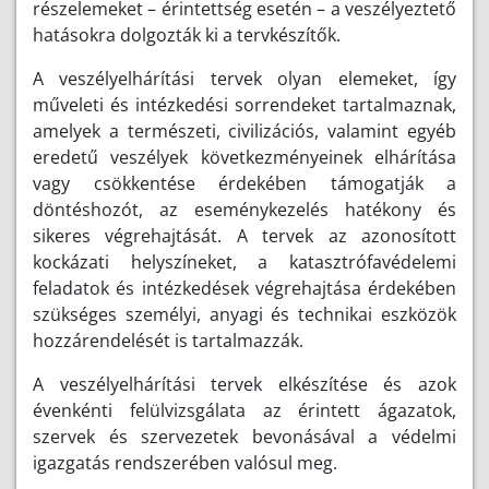
részelemeket – érintettség esetén – a veszélyeztető
hatásokra dolgozták ki a tervkészítők.
A veszélyelhárítási tervek olyan elemeket, így
műveleti és intézkedési sorrendeket tartalmaznak,
amelyek a természeti, civilizációs, valamint egyéb
eredetű veszélyek következményeinek elhárítása
vagy csökkentése érdekében támogatják a
döntéshozót, az eseménykezelés hatékony és
sikeres végrehajtását. A tervek az azonosított
kockázati helyszíneket, a katasztrófavédelemi
feladatok és intézkedések végrehajtása érdekében
szükséges személyi, anyagi és technikai eszközök
hozzárendelését is tartalmazzák.
A veszélyelhárítási tervek elkészítése és azok
évenkénti felülvizsgálata az érintett ágazatok,
szervek és szervezetek bevonásával a védelmi
igazgatás rendszerében valósul meg.