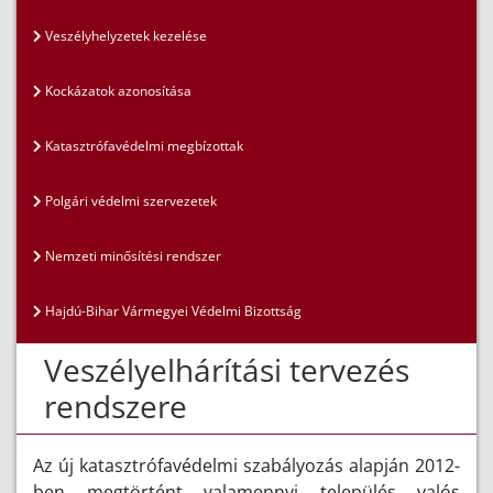
Veszélyhelyzetek kezelése
Kockázatok azonosítása
Katasztrófavédelmi megbízottak
Polgári védelmi szervezetek
Nemzeti minősítési rendszer
Hajdú-Bihar Vármegyei Védelmi Bizottság
Veszélyelhárítási tervezés
rendszere
Az új katasztrófavédelmi szabályozás alapján 2012-
ben megtörtént valamennyi település valós