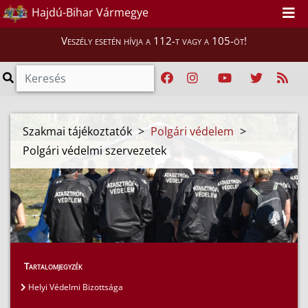
Hajdú-Bihar Vármegye
Veszély esetén hívja a 112-t vagy a 105-öt!
Szakmai tájékoztatók
>
Polgári védelem
>
Polgári védelmi szervezetek
Tartalomjegyzék
Helyi Védelmi Bizottsága