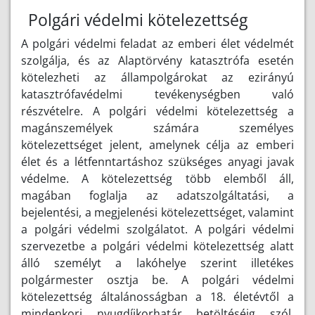
Polgári védelmi kötelezettség
A polgári védelmi feladat az emberi élet védelmét
szolgálja, és az Alaptörvény katasztrófa esetén
kötelezheti az állampolgárokat az ezirányú
katasztrófavédelmi tevékenységben való
részvételre. A polgári védelmi kötelezettség a
magánszemélyek számára személyes
kötelezettséget jelent, amelynek célja az emberi
élet és a létfenntartáshoz szükséges anyagi javak
védelme. A kötelezettség több elemből áll,
magában foglalja az adatszolgáltatási, a
bejelentési, a megjelenési kötelezettséget, valamint
a polgári védelmi szolgálatot. A polgári védelmi
szervezetbe a polgári védelmi kötelezettség alatt
álló személyt a lakóhelye szerint illetékes
polgármester osztja be. A polgári védelmi
kötelezettség általánosságban a 18. életévtől a
mindenkori nyugdíjkorhatár betöltéséig szól.