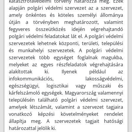
katasztrófavédelmi törvény határozza meg. Ezek
alapján polgári védelmi szervezet az a szervezet,
amely önkéntes és köteles személyi állománya
útján a törvényben meghatározott, valamint
fegyveres összeütközés idején végrehajtandó
polgári védelmi feladatokat lát el. A polgári védelmi
szervezetek lehetnek központi, területi, települési
és munkahelyi szervezetek. A polgári védelmi
szervezetek több egységet foglalnak magukba,
melyeket az egyes részfeladatok végrehajtására
alakítottak ki. Ilyenek például az
infokommunikációs, lakosságvédelmi,
egészségügyi, logisztikai vagy műszaki és
kárfelszámoló egységek. Magyarország valamennyi
településén található polgári védelmi szervezet,
amelyek létszámát, valamint a szervezet tagjaira
vonatkozó képzési követelményeket rendelet
állapítja meg. A szervezetek tagjait hatósági
határozattal jelölik ki.