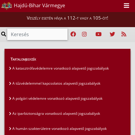
Hajdú-Bihar Vármegye
Veszély esetén hívja a 112-t vagy a 105-öt!
Szakmai tájékoztatók
>
Jogszabályok
>
Tartalomjegyzék
A műszaki szakterületre vonatkozó jogszabályok
A katasztrófavédelemre vonatkozó alapvető jogszabályok
A tűzvédelemmel kapcsolatos alapvető jogszabályok
A polgári védelemre vonatkozó alapvető jogszabályok
Az iparbiztonságra vonatkozó alapvető jogszabályok
A humán szakterületre vonatkozó alapvető jogszabályok