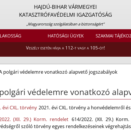
HAJDÚ-BIHAR VÁRMEGYEI
KATASZTRÓFAVÉDELMI IGAZGATÓSÁG
„Magyarország szolgálatában a biztonságért”
LAKOSSÁG
HATÓSÁGI ÜGYEK
SZAKMAI TÁJÉKO
Veszély esetén hívja a 112-t vagy a 105-öt!
A polgári védelemre vonatkozó alapvető jogszabályok
polgári védelemre vonatkozó alap
. évi CXL. törvény
2021. évi CXL. törvény a honvédelemről é
2022. (XII. 29.) Korm. rendelet
614/2022. (XII. 29.) Korm
édségről szóló törvény egyes rendelkezéseinek végrehajtás