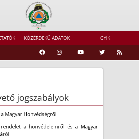
ZTATÓK
KÖZÉRDEKŰ ADATOK
GYIK
vető jogszabályok
s a Magyar Honvédségről
. rendelet a honvédelemről és a Magyar
áról