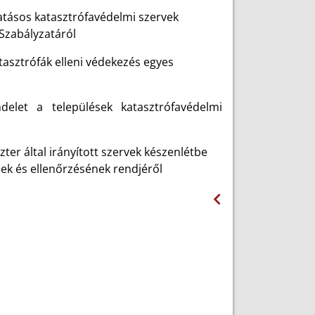
vatásos katasztrófavédelmi szervek
 Szabályzatáról
atasztrófák elleni védekezés egyes
delet a települések katasztrófavédelmi
er által irányított szervek készenlétbe
nek és ellenőrzésének rendjéről