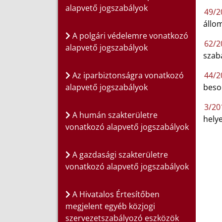
alapvető jogszabályok
49/20
állom
A polgári védelemre vonatkozó
62/20
alapvető jogszabályok
szabá
Az iparbiztonságra vonatkozó
44/2
alapvető jogszabályok
beso
3/201
A humán szakterületre
helye
vonatkozó alapvető jogszabályok
A gazdasági szakterületre
vonatkozó alapvető jogszabályok
A Hivatalos Értesítőben
megjelent egyéb közjogi
szervezetszabályozó eszközök