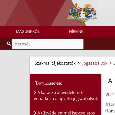
MAGUNKRÓL
HÍREINK
Szakmai tájékoztatók
>
Jogszabályok
>
A 
Tartalomjegyzék
A katasztrófavédelemre
2021
vonatkozó alapvető jogszabályok
614/
Honv
A tűzvédelemmel kapcsolatos