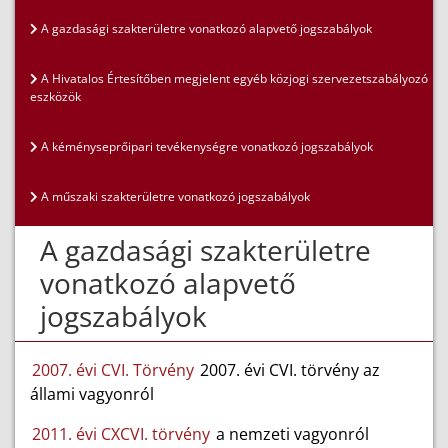
A gazdasági szakterületre vonatkozó alapvető jogszabályok
A Hivatalos Értesítőben megjelent egyéb közjogi szervezetszabályozó
eszközök
A kéményseprőipari tevékenységre vonatkozó jogszabályok
A műszaki szakterületre vonatkozó jogszabályok
A gazdasági szakterületre
vonatkozó alapvető
jogszabályok
2007. évi CVI. Törvény
2007. évi CVI. törvény az
állami vagyonról
2011. évi CXCVI. törvény
a nemzeti vagyonról