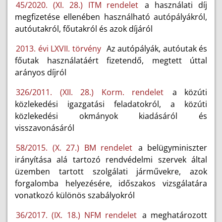
45/2020. (XI. 28.) ITM rendelet
a használati díj
megfizetése ellenében használható autópályákról,
autóutakról, főutakról és azok díjáról
2013. évi LXVII. törvény
Az autópályák, autóutak és
főutak használatáért fizetendő, megtett úttal
arányos díjról
326/2011. (XII. 28.) Korm. rendelet
a közúti
közlekedési igazgatási feladatokról, a közúti
közlekedési okmányok kiadásáról és
visszavonásáról
58/2015. (X. 27.) BM rendelet
a belügyminiszter
irányítása alá tartozó rendvédelmi szervek által
üzemben tartott szolgálati járművekre, azok
forgalomba helyezésére, időszakos vizsgálatára
vonatkozó különös szabályokról
36/2017. (IX. 18.) NFM rendelet
a meghatározott