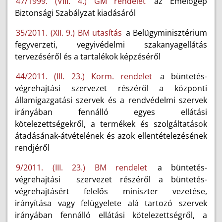
47/1999. (VIII. 4.) GM rendelet
az Emelőgép
Biztonsági Szabályzat kiadásáról
35/2011. (XII. 9.) BM utasítás
a Belügyminisztérium
fegyverzeti, vegyivédelmi szakanyagellátás
tervezéséről és a tartalékok képzéséről
44/2011. (III. 23.) Korm. rendelet
a büntetés-
végrehajtási szervezet részéről a központi
államigazgatási szervek és a rendvédelmi szervek
irányában fennálló egyes ellátási
kötelezettségekről, a termékek és szolgáltatások
átadásának-átvételének és azok ellentételezésének
rendjéről
9/2011. (III. 23.) BM rendelet
a büntetés-
végrehajtási szervezet részéről a büntetés-
végrehajtásért felelős miniszter vezetése,
irányítása vagy felügyelete alá tartozó szervek
irányában fennálló ellátási kötelezettségről, a