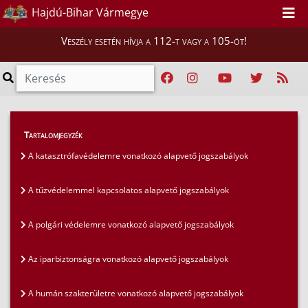
Hajdú-Bihar Vármegye
Veszély esetén hívja a 112-t vagy a 105-öt!
Szakmai tájékoztatók
>
Jogszabályok
>
Tartalomjegyzék
A gazdasági szakterületre vonatkozó alapvető
A katasztrófavédelemre vonatkozó alapvető jogszabályok
jogszabályok
A tűzvédelemmel kapcsolatos alapvető jogszabályok
A polgári védelemre vonatkozó alapvető jogszabályok
Az iparbiztonságra vonatkozó alapvető jogszabályok
A humán szakterületre vonatkozó alapvető jogszabályok