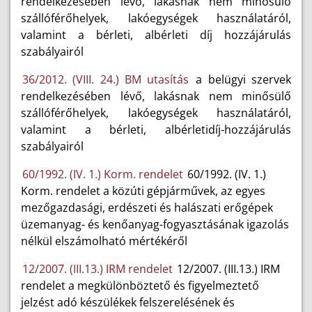
rendelkezésében lévő, lakásnak nem minősülő
szállóférőhelyek, lakóegységek használatáról,
valamint a bérleti, albérleti díj hozzájárulás
szabályairól
36/2012. (VIII. 24.) BM utasítás
a belügyi szervek
rendelkezésében lévő, lakásnak nem minősülő
szállóférőhelyek, lakóegységek használatáról,
valamint a bérleti, albérletidíj-hozzájárulás
szabályairól
60/1992. (IV. 1.) Korm. rendelet
60/1992. (IV. 1.)
Korm. rendelet a közúti gépjárművek, az egyes
mezőgazdasági, erdészeti és halászati erőgépek
üzemanyag- és kenőanyag-fogyasztásának igazolás
nélkül elszámolható mértékéről
12/2007. (III.13.) IRM rendelet
12/2007. (III.13.) IRM
rendelet a megkülönböztető és figyelmeztető
jelzést adó készülékek felszerelésének és