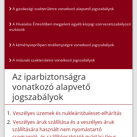
A gazdasági szakterületre vonatkozó alapvető jogszabályok
A Hivatalos Értesítőben megjelent egyéb közjogi szervezetszabályozó
eszközök
A kéményseprőipari tevékenységre vonatkozó jogszabályok
A műszaki szakterületre vonatkozó jogszabályok
Az iparbiztonságra
vonatkozó alapvető
jogszabályok
Veszélyes üzemek és nukleárisbaleset-elhárítás
Veszélyes áruk szállítása és a veszélyes áruk
szállítására használt nem nyomástartó
csomagoló- és szállítóeszközök gyártási típus