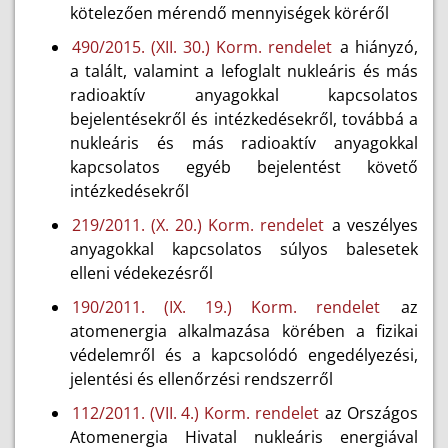
kötelezően mérendő mennyiségek köréről
490/2015. (XII. 30.) Korm. rendelet
a hiányzó,
a talált, valamint a lefoglalt nukleáris és más
radioaktív anyagokkal kapcsolatos
bejelentésekről és intézkedésekről, továbbá a
nukleáris és más radioaktív anyagokkal
kapcsolatos egyéb bejelentést követő
intézkedésekről
219/2011. (X. 20.) Korm. rendelet
a veszélyes
anyagokkal kapcsolatos súlyos balesetek
elleni védekezésről
190/2011. (IX. 19.) Korm. rendelet
az
atomenergia alkalmazása körében a fizikai
védelemről és a kapcsolódó engedélyezési,
jelentési és ellenőrzési rendszerről
112/2011. (VII. 4.) Korm. rendelet
az Országos
Atomenergia Hivatal nukleáris energiával