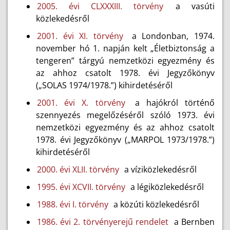
2005. évi CLXXXIII. törvény
a vasúti
közlekedésről
2001. évi XI. törvény
a Londonban, 1974.
november hó 1. napján kelt „Életbiztonság a
tengeren” tárgyú nemzetközi egyezmény és
az ahhoz csatolt 1978. évi Jegyzőkönyv
(„SOLAS 1974/1978.”) kihirdetéséről
2001. évi X. törvény
a hajókról történő
szennyezés megelőzéséről szóló 1973. évi
nemzetközi egyezmény és az ahhoz csatolt
1978. évi Jegyzőkönyv („MARPOL 1973/1978.”)
kihirdetéséről
2000. évi XLII. törvény
a víziközlekedésről
1995. évi XCVII. törvény
a légiközlekedésről
1988. évi I. törvény
a közúti közlekedésről
1986. évi 2. törvényerejű rendelet
a Bernben