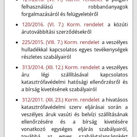
felhasználású robbanóanyagok
forgalmazásáról és felügyeletéről
120/2016. (VI. 7.) Korm. rendelet
a közúti
árutovábbítási szerződésekről
225/2015. (VIII. 7.) Korm. rendelet
a veszélyes
hulladékkal kapcsolatos egyes tevékenységek
részletes szabályairól
313/2014. (XII. 12.) Korm. rendelet
a veszélyes
áru légi szállításával kapcsolatos
katasztrófavédelmi hatósági ellenőrzésről és
a bírság kivetésének szabályairól
312/2011. (XII. 23.) Korm. rendelet
a hivatásos
katasztrófavédelmi szerv eljárásai során a
veszélyes áruk vasúti és belvízi szállításának
ellenőrzésére és a bírság kivetésére
vonatkozó egységes eljárás szabályairól,
továbbá az egyes szabálytalanságokért