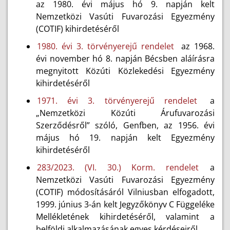
az 1980. évi május hó 9. napján kelt
Nemzetközi Vasúti Fuvarozási Egyezmény
(COTIF) kihirdetéséről
1980. évi 3. törvényerejű rendelet
az 1968.
évi november hó 8. napján Bécsben aláírásra
megnyitott Közúti Közlekedési Egyezmény
kihirdetéséről
1971. évi 3. törvényerejű rendelet
a
„Nemzetközi Közúti Árufuvarozási
Szerződésről” szóló, Genfben, az 1956. évi
május hó 19. napján kelt Egyezmény
kihirdetéséről
283/2023. (VI. 30.) Korm. rendelet
a
Nemzetközi Vasúti Fuvarozási Egyezmény
(COTIF) módosításáról Vilniusban elfogadott,
1999. június 3-án kelt Jegyzőkönyv C Függeléke
Mellékletének kihirdetéséről, valamint a
belföldi alkalmazásának egyes kérdéseiről