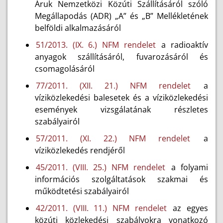
Áruk Nemzetközi Közúti Szállításáról szóló
Megállapodás (ADR) „A” és „B” Mellékletének
belföldi alkalmazásáról
51/2013. (IX. 6.) NFM rendelet
a radioaktív
anyagok szállításáról, fuvarozásáról és
csomagolásáról
77/2011. (XII. 21.) NFM rendelet
a
víziközlekedési balesetek és a víziközlekedési
események vizsgálatának részletes
szabályairól
57/2011. (XI. 22.) NFM rendelet
a
víziközlekedés rendjéről
45/2011. (VIII. 25.) NFM rendelet
a folyami
információs szolgáltatások szakmai és
működtetési szabályairól
42/2011. (VIII. 11.) NFM rendelet
az egyes
közúti közlekedési szabályokra vonatkozó