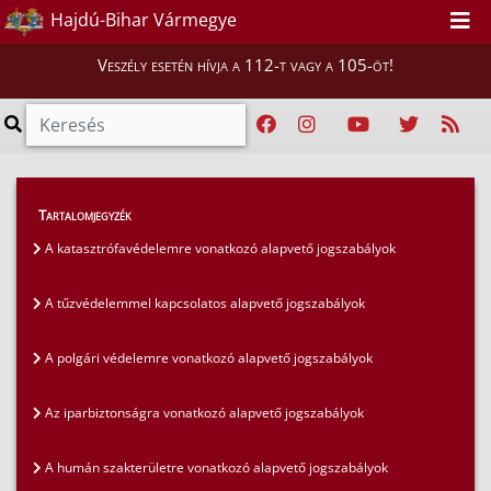
Hajdú-Bihar Vármegye
Veszély esetén hívja a 112-t vagy a 105-öt!
Szakmai tájékoztatók
>
Jogszabályok
>
Tartalomjegyzék
Az iparbiztonságra vonatkozó alapvető
A katasztrófavédelemre vonatkozó alapvető jogszabályok
jogszabályok
A tűzvédelemmel kapcsolatos alapvető jogszabályok
A polgári védelemre vonatkozó alapvető jogszabályok
Az iparbiztonságra vonatkozó alapvető jogszabályok
A humán szakterületre vonatkozó alapvető jogszabályok