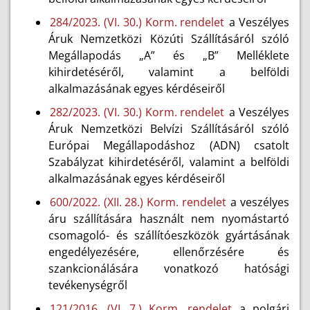
284/2023. (VI. 30.) Korm. rendelet
a Veszélyes
Áruk Nemzetközi Közúti Szállításáról szóló
Megállapodás „A” és „B” Melléklete
kihirdetéséről, valamint a belföldi
alkalmazásának egyes kérdéseiről
282/2023. (VI. 30.) Korm. rendelet
a Veszélyes
Áruk Nemzetközi Belvízi Szállításáról szóló
Európai Megállapodáshoz (ADN) csatolt
Szabályzat kihirdetéséről, valamint a belföldi
alkalmazásának egyes kérdéseiről
600/2022. (XII. 28.) Korm. rendelet
a veszélyes
áru szállítására használt nem nyomástartó
csomagoló- és szállítóeszközök gyártásának
engedélyezésére, ellenőrzésére és
szankcionálására vonatkozó hatósági
tevékenységről
121/2016. (VI. 7.) Korm. rendelet
a polgári