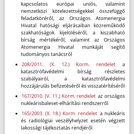
kapcsolatos európai uniós, valamint
nemzetközi kötelezettségekkel összefüggő
feladatköréről, az Országos Atomenergia
Hivatal hatósági eljárásaiban közreműködő
szakhatóságok kijelöléséről, a kiszabható
bírság mértékéről, valamint az Országos
Atomenergia Hivatal munkáját segítő
tudományos tanácsról
208/2011. (X. 12.) Korm. rendelet
a
katasztrófavédelmi bírság részletes
szabályairól, a katasztrófavédelmi
hozzájárulás befizetéséről és visszatérítéséről
167/2010. (V. 11.) Korm. rendelet
az országos
nukleárisbaleset-elhárítási rendszerről
165/2003. (X. 18.) Korm. rendelet
a nukleáris
és radiológiai veszélyhelyzet esetén végzett
lakossági tájékoztatás rendjéről