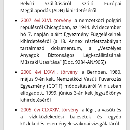
Belvízi Szállításáról szóló Európai
Megállapodás (ADN) kihirdetéséről
2007. évi XLVI. törvény
a nemzetközi polgári
repülésről Chicagóban, az 1944. évi december
hó 7. napján aláírt Egyezmény Függelékeinek
kihirdetéséről (a 18. Annex részletszabályait
tartalmazó dokumentum, a „Veszélyes
Anyagok Biztonságos Légi-szállításának
Műszaki Utasítása” [Doc. 9284-AN/905])
2006. évi LXXVII. törvény
a Bernben, 1980.
május 9-én kelt, Nemzetközi Vasúti Fuvarozás
Egyezmény (COTIF) módosításáról Vilniusban
elfogadott, 1999. június 3-án kelt Jegyzőkönyv
kihirdetéséről
2005. évi CLXXXIV. törvény
a légi-, a vasúti és
a vízkiközlekedési balesetek és egyéb
közlekedési események szakmai vizsgálatáról