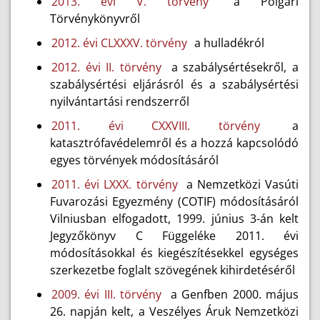
2013. évi V. törvény
a Polgári
Törvénykönyvről
2012. évi CLXXXV. törvény
a hulladékról
2012. évi II. törvény
a szabálysértésekről, a
szabálysértési eljárásról és a szabálysértési
nyilvántartási rendszerről
2011. évi CXXVIII. törvény
a
katasztrófavédelemről és a hozzá kapcsolódó
egyes törvények módosításáról
2011. évi LXXX. törvény
a Nemzetközi Vasúti
Fuvarozási Egyezmény (COTIF) módosításáról
Vilniusban elfogadott, 1999. június 3-án kelt
Jegyzőkönyv C Függeléke 2011. évi
módosításokkal és kiegészítésekkel egységes
szerkezetbe foglalt szövegének kihirdetéséről
2009. évi III. törvény
a Genfben 2000. május
26. napján kelt, a Veszélyes Áruk Nemzetközi