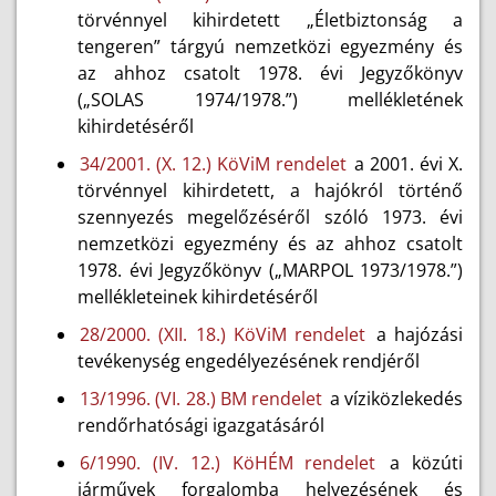
törvénnyel kihirdetett „Életbiztonság a
tengeren” tárgyú nemzetközi egyezmény és
az ahhoz csatolt 1978. évi Jegyzőkönyv
(„SOLAS 1974/1978.”) mellékletének
kihirdetéséről
34/2001. (X. 12.) KöViM rendelet
a 2001. évi X.
törvénnyel kihirdetett, a hajókról történő
szennyezés megelőzéséről szóló 1973. évi
nemzetközi egyezmény és az ahhoz csatolt
1978. évi Jegyzőkönyv („MARPOL 1973/1978.”)
mellékleteinek kihirdetéséről
28/2000. (XII. 18.) KöViM rendelet
a hajózási
tevékenység engedélyezésének rendjéről
13/1996. (VI. 28.) BM rendelet
a víziközlekedés
rendőrhatósági igazgatásáról
6/1990. (IV. 12.) KöHÉM rendelet
a közúti
járművek forgalomba helyezésének és