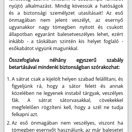
nyújtó alkalmazást. Mindig kövessük a hatóságok
és a biztonsági személyzet utasításait! Az eső
önmagában nem jelent veszélyt, az esernyő
ugyanakkor nagy tömegben nyitott és csukott
állapotban egyaránt balesetveszélyes lehet, ezért
inkább - a táskában szintén kis helyet foglaló -
esőkabátot vigyünk magunkkal.
Összefoglalva néhány egyszerű szabály
betartásával mindenki biztonságban szórakozhat:
A sátrat csak a kijelölt helyen szabad felállítani, és
figyeljünk rá, hogy a sátor felett és annak
közelében ne legyenek instabil tárgyak, veszélyes
fák. A sátrat sátorvasakkal, cövekekkel
megfelelően rögzíteni kell, hogy a szél ne tudja
felkapni azt.
Az eső önmagában nem veszélyes, viszont ha
tömegben esernyőt használunk, az már balesetet