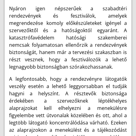
Nyáron igen népszerűek a szabadtéri
rendezvények és fesztiválok, amelyek
megrendezése komoly előkészületeket igényel a
szervezőktől és a hatóságoktól egyaránt. A
katasztrófavédelem hatósági szakemberei
nemcsak folyamatosan ellenőrzik a rendezvények
biztonságát, hanem már a tervezési szakaszban is
részt vesznek, hogy a fesztiválozók a lehető
legnagyobb biztonságban szórakozhassanak.
A legfontosabb, hogy a rendezvényre látogatók
veszély esetén a lehető leggyorsabban el tudják
hagyni a helyszínt. A résztevők biztonsága
érdekében a szervezőknek léptékhelyes
alaprajzokat kell elhelyezni a menekülésre
figyelembe vett útvonalak közelében és ott, ahol a
legtöbb látogató koncentrálódása várható. Ezeken
az alaprajzokon a menekülést és a tájékozódást