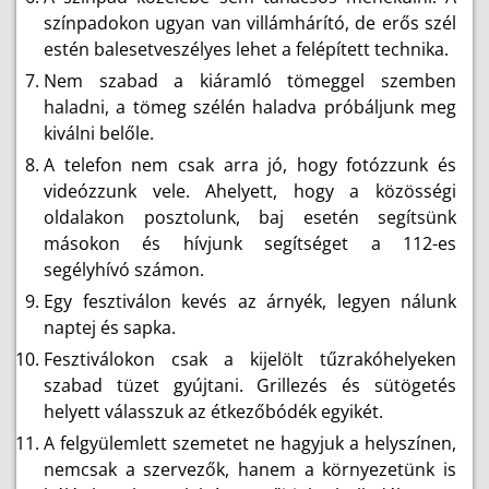
színpadokon ugyan van villámhárító, de erős szél
estén balesetveszélyes lehet a felépített technika.
Nem szabad a kiáramló tömeggel szemben
haladni, a tömeg szélén haladva próbáljunk meg
kiválni belőle.
A telefon nem csak arra jó, hogy fotózzunk és
videózzunk vele. Ahelyett, hogy a közösségi
oldalakon posztolunk, baj esetén segítsünk
másokon és hívjunk segítséget a 112-es
segélyhívó számon.
Egy fesztiválon kevés az árnyék, legyen nálunk
naptej és sapka.
Fesztiválokon csak a kijelölt tűzrakóhelyeken
szabad tüzet gyújtani. Grillezés és sütögetés
helyett válasszuk az étkezőbódék egyikét.
A felgyülemlett szemetet ne hagyjuk a helyszínen,
nemcsak a szervezők, hanem a környezetünk is