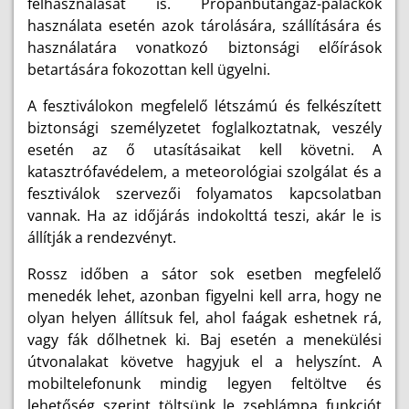
felhasználását is. Propánbutángáz-palackok
használata esetén azok tárolására, szállítására és
használatára vonatkozó biztonsági előírások
betartására fokozottan kell ügyelni.
A fesztiválokon megfelelő létszámú és felkészített
biztonsági személyzetet foglalkoztatnak, veszély
esetén az ő utasításaikat kell követni. A
katasztrófavédelem, a meteorológiai szolgálat és a
fesztiválok szervezői folyamatos kapcsolatban
vannak. Ha az időjárás indokolttá teszi, akár le is
állítják a rendezvényt.
Rossz időben a sátor sok esetben megfelelő
menedék lehet, azonban figyelni kell arra, hogy ne
olyan helyen állítsuk fel, ahol faágak eshetnek rá,
vagy fák dőlhetnek ki. Baj esetén a menekülési
útvonalakat követve hagyjuk el a helyszínt. A
mobiltelefonunk mindig legyen feltöltve és
lehetőség szerint töltsünk le zseblámpa funkciót