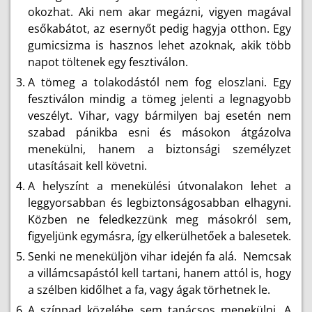
okozhat. Aki nem akar megázni, vigyen magával
esőkabátot, az esernyőt pedig hagyja otthon. Egy
gumicsizma is hasznos lehet azoknak, akik több
napot töltenek egy fesztiválon.
A tömeg a tolakodástól nem fog eloszlani. Egy
fesztiválon mindig a tömeg jelenti a legnagyobb
veszélyt. Vihar, vagy bármilyen baj esetén nem
szabad pánikba esni és másokon átgázolva
menekülni, hanem a biztonsági személyzet
utasításait kell követni.
A helyszínt a menekülési útvonalakon lehet a
leggyorsabban és legbiztonságosabban elhagyni.
Közben ne feledkezzünk meg másokról sem,
figyeljünk egymásra, így elkerülhetőek a balesetek.
Senki ne meneküljön vihar idején fa alá. Nemcsak
a villámcsapástól kell tartani, hanem attól is, hogy
a szélben kidőlhet a fa, vagy ágak törhetnek le.
A színpad közelébe sem tanácsos menekülni. A