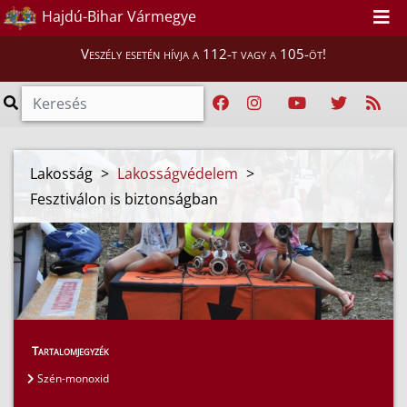
Hajdú-Bihar Vármegye
Veszély esetén hívja a 112-t vagy a 105-öt!
Lakosság
>
Lakosságvédelem
>
Fesztiválon is biztonságban
Tartalomjegyzék
Szén-monoxid