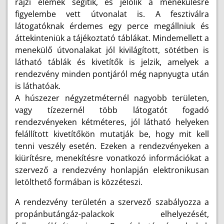
rajzi elemek segítik, és jelölik a menekülésre
figyelembe vett útvonalat is. A fesztiválra
látogatóknak érdemes egy perce megállniuk és
áttekinteniük a tájékoztató táblákat. Mindemellett a
menekülő útvonalakat jól kivilágított, sötétben is
látható táblák és kivetítők is jelzik, amelyek a
rendezvény minden pontjáról még napnyugta után
is láthatóak.
A húszezer négyzetméternél nagyobb területen,
vagy tízezernél több látogatót fogadó
rendezvényeken kétméteres, jól látható helyeken
felállított kivetítőkön mutatják be, hogy mit kell
tenni veszély esetén. Ezeken a rendezvényeken a
kiürítésre, menekítésre vonatkozó információkat a
szervező a rendezvény honlapján elektronikusan
letölthető formában is közzéteszi.
A rendezvény területén a szervező szabályozza a
propánbutángáz-palackok elhelyezését,