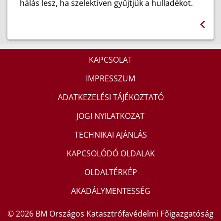
hálás lesz, ha szelektíven gyűjtjük a hulladékot.
KAPCSOLAT
IMPRESSZUM
ADATKEZELÉSI TÁJÉKOZTATÓ
JOGI NYILATKOZAT
TECHNIKAI AJÁNLÁS
KAPCSOLÓDÓ OLDALAK
OLDALTÉRKÉP
AKADÁLYMENTESSÉG
© 2026 BM Országos Katasztrófavédelmi Főigazgatóság