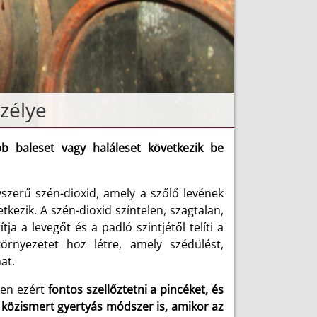
szélye
b baleset vagy haláleset következik be
zerű szén-dioxid, amely a szőlő levének
tkezik. A szén-dioxid színtelen, szagtalan,
a a levegőt és a padló szintjétől telíti a
örnyezetet hoz létre, amely szédülést,
at.
pen ezért
fontos szellőztetni a pincéket, és
a közismert gyertyás módszer is, amikor az