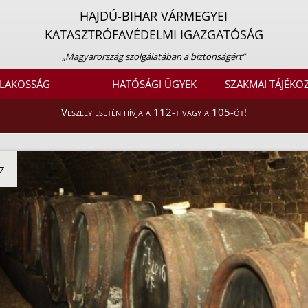
HAJDÚ-BIHAR VÁRMEGYEI
KATASZTRÓFAVÉDELMI IGAZGATÓSÁG
„Magyarország szolgálatában a biztonságért”
LAKOSSÁG
HATÓSÁGI ÜGYEK
SZAKMAI TÁJÉKO
Veszély esetén hívja a 112-t vagy a 105-öt!
z