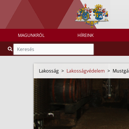
MAGUNKRÓL
HÍREINK
Lakosság
>
Lakosságvédelem
>
Mustgá