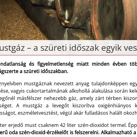
stgáz – a szüreti időszak egyik ve
ndatlanság és figyelmetlenség miatt minden évben töb
gszerte a szüreti időszakban.
znyelvben mustgáznak nevezett anyag tulajdonképpen egys
ése, vagyis cukortartalmának alkohollá alakulása során kele
egőnél másfélszer nehezebb gáz, amely zárt térben kiszorítj
iséget. A mustgáz a levegőt kiszorítva oxigénhiányos k
ságot, eszméletvesztést, végül akár fulladásos halált okozh
liter erjedő must csaknem 42 liter szén-dioxidot termel. Ép
erű oda szén-dioxid-érzékelőt is felszerelni. Alkalmazható 