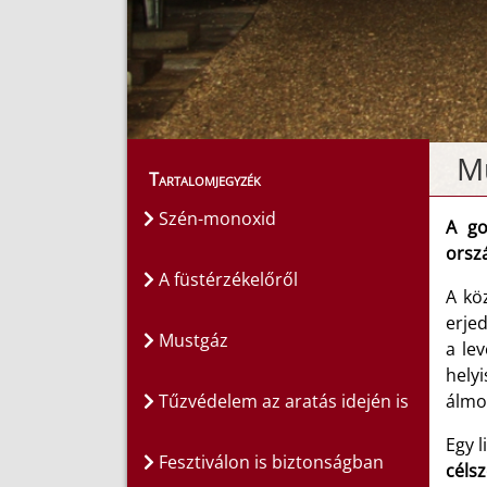
Mu
Tartalomjegyzék
Szén-monoxid
A go
orszá
A füstérzékelőről
A kö
erjed
Mustgáz
a lev
hely
Tűzvédelem az aratás idején is
álmos
Egy 
Fesztiválon is biztonságban
célsz