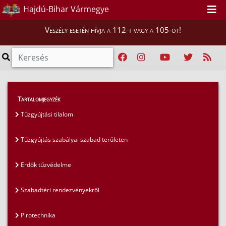
Hajdú-Bihar Vármegye
Veszély esetén hívja a 112-t vagy a 105-öt!
Szakmai tájékoztatók
>
Tűzvédelem
>
Tartalomjegyzék
Tájékoztató szimulációs tervezések elbírálása
Tűzgyújtási tilalom
Tűzgyújtás szabályai szabad területen
Erdők tűzvédelme
Szabadtéri rendezvényekről
Pirotechnika