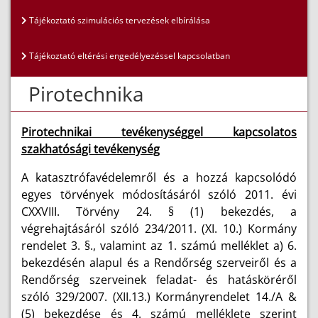
Tájékoztató szimulációs tervezések elbírálása
Tájékoztató eltérési engedélyezéssel kapcsolatban
Pirotechnika
Pirotechnikai tevékenységgel kapcsolatos
szakhatósági tevékenység
A katasztrófavédelemről és a hozzá kapcsolódó
egyes törvények módosításáról szóló 2011. évi
CXXVIII. Törvény 24. § (1) bekezdés, a
végrehajtásáról szóló 234/2011. (XI. 10.) Kormány
rendelet 3. §., valamint az 1. számú melléklet a) 6.
bekezdésén alapul és a Rendőrség szerveiről és a
Rendőrség szerveinek feladat- és hatásköréről
szóló 329/2007. (XII.13.) Kormányrendelet 14./A &
(5) bekezdése és 4. számú melléklete szerint