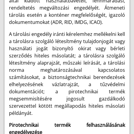
által kiadott használatbavételi, fennmaradási,
rendeltetés megváltozási engedélyét. Átmeneti
tárolás esetén a konténer megfelelőségét, igazoló
dokumentumokat (ADR, RID, IMDG, ICAO).
A tárolási engedély iránti kérelemhez mellékelni kell
a tárolásra szolgáló létesítmény tulajdonjogát vagy
használati jogát bizonyító okirat vagy bérleti
szerződés hiteles másolatát; a tárolásra szolgáló
létesítmény alaprajzát, műszaki leírását, a tárolási
norma meghatározásával kapcsolatos
számításokat, a biztonságtechnikai berendezések
elhelyezésének vázlatrajzát, a tűzvédelmi
dokumentációt; a pirotechnikai termék
megsemmisítésére jogosult gazdálkodó
szervezettel kötött megállapodás hiteles másolati
példányát.
Pirotechnikai termék felhasználásának
engedélyezése