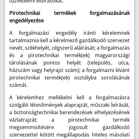
tűzvédelmi előírásokat.
Pirotechnikai termékek forgalmazásának
engedélyezése
A forgalmazási engedély iránti kérelemnek
tartalmaznia kell a kérelmező gazdálkodó szervezet
nevét, székhelyét, cégszerű aláírását; a forgalmazás
és a pirotechnikai termék(ek) magyarországi
tárolásának pontos helyét (település, utca,
házszám vagy helyrajzi szám); a forgalmazni kívánt
pirotechnikai termék(ek) osztályba sorolásának
számát.
A kérelemhez mellékelni kell a forgalmazásra
szolgáló létesítmények alaprajzát, műszaki leírását,
a biztonságtechnikai berendezések elhelyezésének
vázlatrajzát; a pirotechnikai termék
megsemmisítésére jogosult gazdálkodó
szervezettel kötött megállapodás hiteles másolati