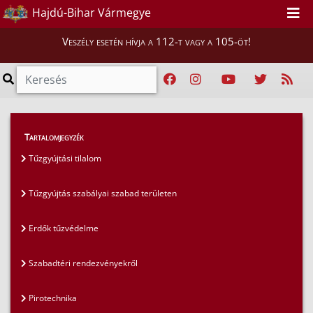
Hajdú-Bihar Vármegye
Veszély esetén hívja a 112-t vagy a 105-öt!
Szakmai tájékoztatók
>
Tűzvédelem
>
Tartalomjegyzék
Pirotechnika
Tűzgyújtási tilalom
Tűzgyújtás szabályai szabad területen
Erdők tűzvédelme
Szabadtéri rendezvényekről
Pirotechnika