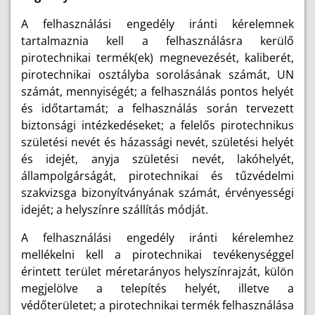
A felhasználási engedély iránti kérelemnek
tartalmaznia kell a felhasználásra kerülő
pirotechnikai termék(ek) megnevezését, kaliberét,
pirotechnikai osztályba sorolásának számát, UN
számát, mennyiségét; a felhasználás pontos helyét
és időtartamát; a felhasználás során tervezett
biztonsági intézkedéseket; a felelős pirotechnikus
születési nevét és házassági nevét, születési helyét
és idejét, anyja születési nevét, lakóhelyét,
állampolgárságát, pirotechnikai és tűzvédelmi
szakvizsga bizonyítványának számát, érvényességi
idejét; a helyszínre szállítás módját.
A felhasználási engedély iránti kérelemhez
mellékelni kell a pirotechnikai tevékenységgel
érintett terület méretarányos helyszínrajzát, külön
megjelölve a telepítés helyét, illetve a
védőterületet; a pirotechnikai termék felhasználása