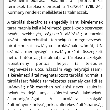
tűzvédelmi előírásait valamint a pirotechnikai
termékek tárolási előírásait a 173/2011 (VIII. 24.)
Kormány rendelet mellékletei tartalmazzák.
A tárolási (bértárolási) engedély iránti kérelemnek
tartalmaznia kell a kérelmező gazdálkodó szervezet
nevét, székhelyét, cégszerű aláírását; a tárolni
kívánt pirotechnikai termék(ek) megnevezését,
pirotechnikai osztályba sorolásának számát, UN
számát, mennyiségét (osztályonként összegzett
nettó hatóanyag-tartalmát); a tárolásra szolgáló
létesítmény pontos helyét (a település
megnevezése, utca, házszám vagy helyrajzi szám),
a kérelmező által meghatározott tárolási normát; a
tárolásáért felelős természetes személy családi és
utónevét; nők esetében születési nevét, születési
helyét és idejét, anyja születési nevét, lakóhelyét,
állampolgárságát. A tárolásra szolgáló
építménynek-helységnek az illetékes építéshatóság