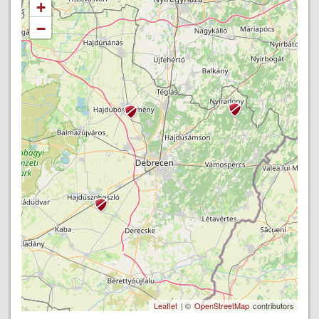
+
−
Leaflet
| ©
OpenStreetMap
contributors