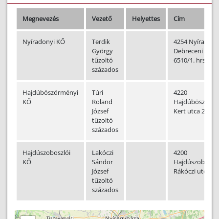
Megnevezés
Vezető
Helyettes
Cím
Nyíradonyi KŐ
Terdik
4254 Nyíradon
György
Debreceni utca
tűzoltó
6510/1. hrsz.
százados
Hajdúböszörményi
Túri
4220
KŐ
Roland
Hajdúböszörmé
József
Kert utca 24.
tűzoltó
százados
Hajdúszoboszlói
Lakóczi
4200
KŐ
Sándor
Hajdúszoboszló
József
Rákóczi utca 7.
tűzoltó
százados