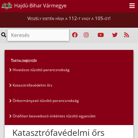
Hajdú-Bihar Vármegye
Veszély esetén hívja a 112-t vagy a 105-öt!
Magunkról
>
Tűzoltóságok
>
Tartalomjegyzék
Katasztrófavédelmi őrs
Hivatásos tűzoltó-parancsnokság
Katasztrófavédelmi őrs
Önkormányzati tűzoltó-parancsnokság
Önállóan beavatkozó önkéntes tűzoltó egyesület
Katasztrófavédelmi őrs