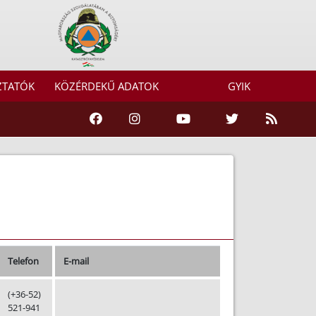
ZTATÓK
KÖZÉRDEKŰ ADATOK
GYIK
Telefon
E-mail
(+36-52)
521-941