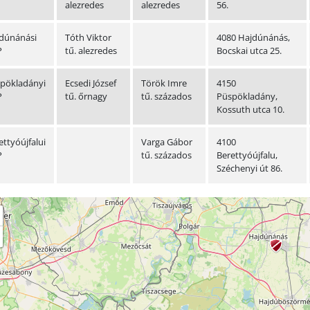
alezredes
alezredes
56.
dúnánási
Tóth Viktor
4080 Hajdúnánás,
P
tű. alezredes
Bocskai utca 25.
pökladányi
Ecsedi József
Török Imre
4150
P
tű. őrnagy
tű. százados
Püspökladány,
Kossuth utca 10.
ettyóújfalui
Varga Gábor
4100
P
tű. százados
Berettyóújfalu,
Széchenyi út 86.