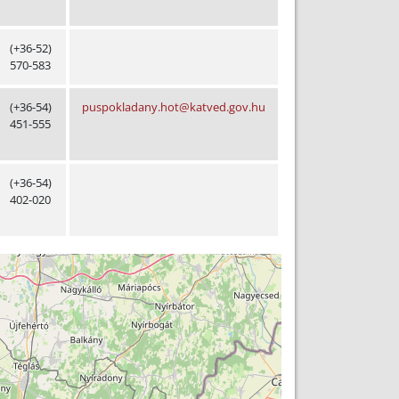
(+36-52)
570-583
(+36-54)
puspokladany.hot@katved.gov.hu
451-555
(+36-54)
402-020