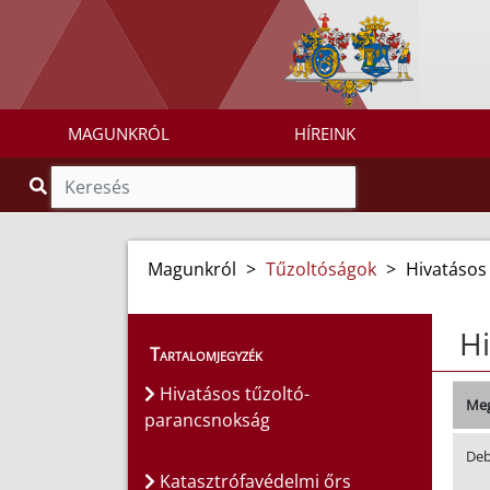
MAGUNKRÓL
HÍREINK
Magunkról
>
Tűzoltóságok
>
Hivatásos
Hi
Tartalomjegyzék
Hivatásos tűzoltó-
Meg
parancsnokság
Deb
Katasztrófavédelmi őrs