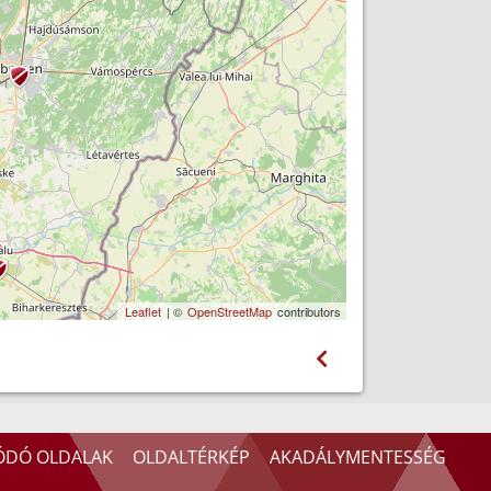
Leaflet
| ©
OpenStreetMap
contributors
ÓDÓ OLDALAK
OLDALTÉRKÉP
AKADÁLYMENTESSÉG