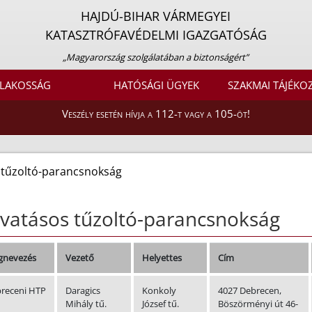
HAJDÚ-BIHAR VÁRMEGYEI
KATASZTRÓFAVÉDELMI IGAZGATÓSÁG
„Magyarország szolgálatában a biztonságért”
LAKOSSÁG
HATÓSÁGI ÜGYEK
SZAKMAI TÁJÉKO
Veszély esetén hívja a 112-t vagy a 105-öt!
 tűzoltó-parancsnokság
vatásos tűzoltó-parancsnokság
nevezés
Vezető
Helyettes
Cím
receni HTP
Daragics
Konkoly
4027 Debrecen,
Mihály tű.
József tű.
Böszörményi út 46-