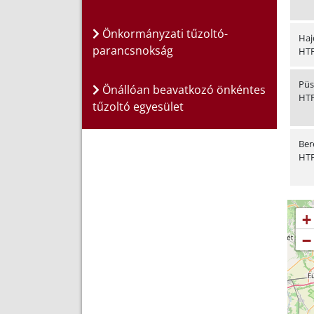
Önkormányzati tűzoltó-
Haj
parancsnokság
HT
Püs
Önállóan beavatkozó önkéntes
HT
tűzoltó egyesület
Ber
HT
+
−