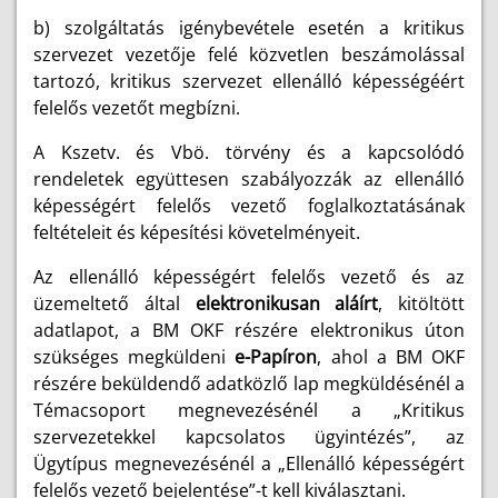
b) szolgáltatás igénybevétele esetén a kritikus
szervezet vezetője felé közvetlen beszámolással
tartozó, kritikus szervezet ellenálló képességéért
felelős vezetőt megbízni.
A Kszetv. és Vbö. törvény és a kapcsolódó
rendeletek együttesen szabályozzák az ellenálló
képességért felelős vezető foglalkoztatásának
feltételeit és képesítési követelményeit.
Az ellenálló képességért felelős vezető és az
üzemeltető által
elektronikusan aláírt
, kitöltött
adatlapot, a BM OKF részére elektronikus úton
szükséges megküldeni
e-Papíron
, ahol a BM OKF
részére beküldendő adatközlő lap megküldésénél a
Témacsoport megnevezésénél a „Kritikus
szervezetekkel kapcsolatos ügyintézés”, az
Ügytípus megnevezésénél a „Ellenálló képességért
felelős vezető bejelentése”-t kell kiválasztani.