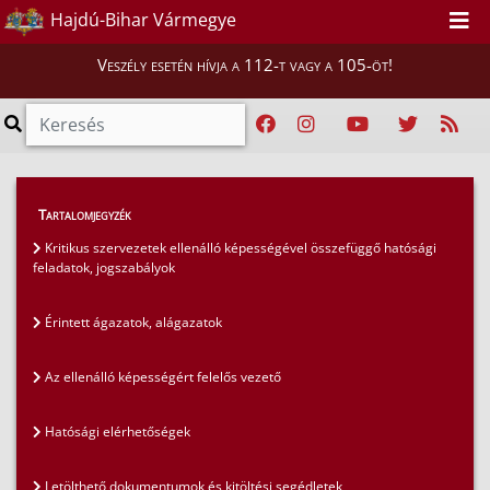
Hajdú-Bihar Vármegye
Veszély esetén hívja a 112-t vagy a 105-öt!
Hatósági ügyek
>
Tartalomjegyzék
Kritikus szervezetek ellenállóképessége
>
Kritikus szervezetek ellenálló képességével összefüggő hatósági
feladatok, jogszabályok
Az ellenálló képességért felelős vezető
Érintett ágazatok, alágazatok
Az ellenálló képességért felelős vezető
Hatósági elérhetőségek
Letölthető dokumentumok és kitöltési segédletek