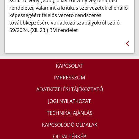
XCIII. törvény (Vbö.), a két törvény végrehajtási
rendeletei, valamint a kritikus szervezetek ellenálló
képességéért felelős vezető rendszeres
továbbképzésére vonatkozó szabályokról szóló
59/2024. (XII. 23.) BM rendelet
KAPCSOLAT
IMPRESSZUM
ADATKEZELÉSI TÁJÉKOZTATÓ
JOGI NYILATKOZAT
TECHNIKAI AJÁNLÁS
KAPCSOLÓDÓ OLDALAK
OLDALTÉRKÉP