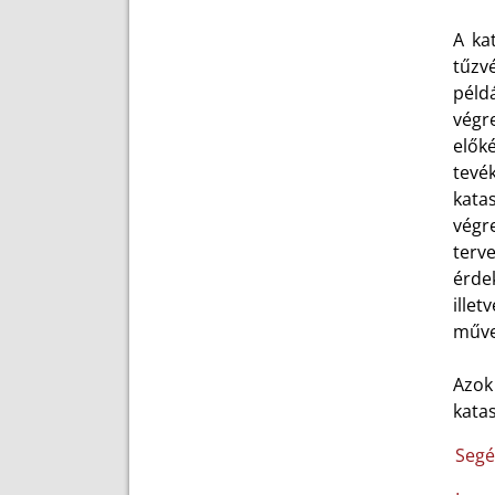
A ka
tűzv
péld
végr
elők
tevé
kata
végr
terv
érde
ille
műve
Azok
kata
Segé