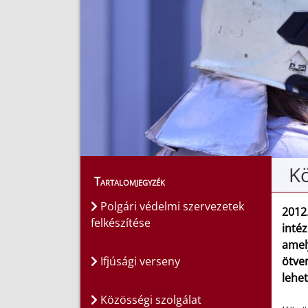
Kö
Tartalomjegyzék
Polgári védelmi szervezetek
2012
felkészítése
inté
amel
Ifjúsági verseny
ötve
lehe
Közösségi szolgálat