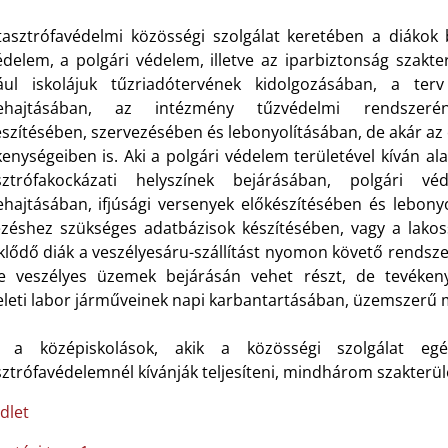
tasztrófavédelmi közösségi szolgálat keretében a diáko
édelem, a polgári védelem, illetve az iparbiztonság szak
ául iskolájuk tűzriadótervének kidolgozásában, a ter
ehajtásában, az intézmény tűzvédelmi rendszeréne
észítésében, szervezésében és lebonyolításában, de akár az 
kenységeiben is. Aki a polgári védelem területével kíván 
sztrófakockázati helyszínek bejárásában, polgári vé
ehajtásában, ifjúsági versenyek előkészítésében és lebony
ezéshez szükséges adatbázisok készítésében, vagy a lakoss
klődő diák a veszélyesáru-szállítást nyomon követő rendsz
tve veszélyes üzemek bejárásán vehet részt, de tevéken
leti labor járműveinek napi karbantartásában, üzemszerű 
 a középiskolások, akik a közösségi szolgálat e
sztrófavédelemnél kívánják teljesíteni, mindhárom szakterü
dlet