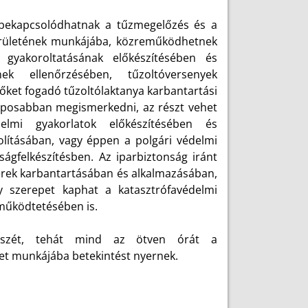
k bekapcsolódhatnak a tűzmegelőzés és a
területének munkájába, közreműködhetnek
v gyakoroltatásának előkészítésében és
k ellenőrzésében, tűzoltóversenyek
őket fogadó tűzoltólaktanya karbantartási
alaposabban megismerkedni, az részt vehet
delmi gyakorlatok előkészítésében és
olításában, vagy éppen a polgári védelmi
ágfelkészítésben. Az iparbiztonság iránt
erek karbantartásában és alkalmazásában,
y szerepet kaphat a katasztrófavédelmi
működtetésében is.
gészét, tehát mind az ötven órát a
let munkájába betekintést nyernek.