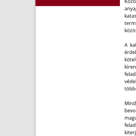
Közö
anya
katas
term
közös
A ka
érde
kötel
kire
fela
véde
több
Minde
bevo
maguk
fela
kite