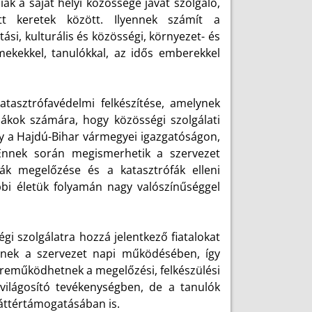
k a saját helyi közössége javát szolgáló,
ett keretek között. Ilyennek számít a
ási, kulturális és közösségi, környezet- és
ekekkel, tanulókkal, az idős emberekkel
atasztrófavédelmi felkészítése, amelynek
iákok számára, hogy közösségi szolgálati
így a Hajdú-Bihar vármegyei igazgatóságon,
 Ennek során megismerhetik a szervezet
fák megelőzése és a katasztrófák elleni
őbbi életük folyamán nagy valószínűséggel
gi szolgálatra hozzá jelentkező fiatalokat
tnek a szervezet napi működésében, így
özreműködhetnek a megelőzési, felkészülési
lvilágosító tevékenységben, de a tanulók
áttértámogatásában is.