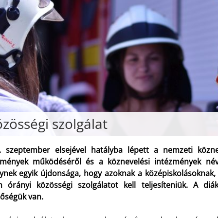
zösségi szolgálat
. szeptember elsejével hatályba lépett a nemzeti köznev
zmények működéséről és a köznevelési intézmények névha
ynek egyik újdonsága, hogy azoknak a középiskolásoknak, a
n órányi közösségi szolgálatot kell teljesíteniük. A di
tőségük van.