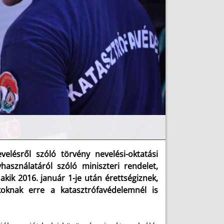
elésről szóló törvény nevelési-oktatási
sználatáról szóló miniszteri rendelet,
kik 2016. január 1-je után érettségiznek,
ákoknak erre a katasztrófavédelemnél is