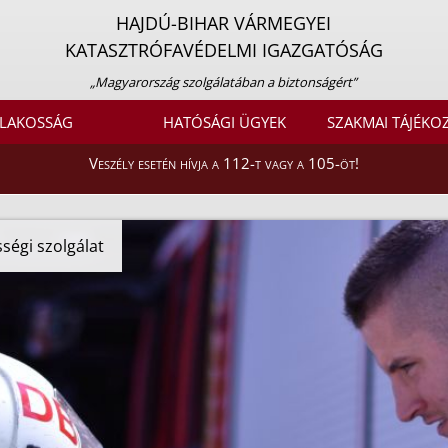
HAJDÚ-BIHAR VÁRMEGYEI
KATASZTRÓFAVÉDELMI IGAZGATÓSÁG
„Magyarország szolgálatában a biztonságért”
LAKOSSÁG
HATÓSÁGI ÜGYEK
SZAKMAI TÁJÉKO
Veszély esetén hívja a 112-t vagy a 105-öt!
ségi szolgálat