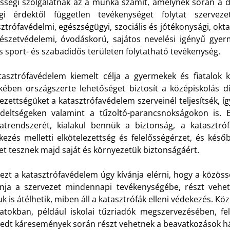
sségi szolgálatnak az a munka számít, amelynek során a diá
gi érdektől független tevékenységet folytat szervez
ztrófavédelmi, egészségügyi, szociális és jótékonysági, oktat
észetvédelemi, óvodáskorú, sajátos nevelési igényű gyerm
 sport- és szabadidős területen folytatható tevékenység.
tasztrófavédelem kiemelt célja a gyermekek és fiatalok k
kében országszerte lehetőséget biztosít a középiskolás d
ezettségüket a katasztrófavédelem szerveinél teljesítsék, 
ndeltségeken valamint a tűzoltó-parancsnokságokon is.
datrendszerét, kialakul bennük a biztonság, a katasztró
kezés melletti elkötelezettség és felelősségérzet, és kés
et tesznek majd saját és környezetük biztonságáért.
zt a katasztrófavédelem úgy kívánja elérni, hogy a közössé
nja a szervezet mindennapi tevékenységébe, részt vehe
 is átélhetik, miben áll a katasztrófák elleni védekezés. K
datokban, például iskolai tűzriadók megszervezésében, fe
rjedt káresemények során részt vehetnek a beavatkozások h