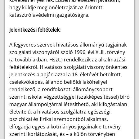
követelményeknek. Ebben az esetben javaslom,
hogy küldje meg önéletrajzát az érintett
katasztrófavédelmi igazgatóságra.
Jelentkezési feltételek:
A fegyveres szervek hivatásos állományú tagjainak
szolgálati viszonyáról szóló 1996. évi XLIII. törvény
(a továbbiakban. Hszt.) rendelkezik az alkalmazási
feltételekről. Hivatásos szolgálati viszony önkéntes
jelentkezés alapján azzal a 18. életévét betöltött,
cselekvőképes, állandó belföldi lakóhellyel
rendelkező, a rendfokozati állománycsoport
szerinti iskolai végzettséggel (szakképesítéssel) bíró
magyar állampolgárral létesíthető, aki kifogástalan
életvitelű, a hivatásos szolgálatra egészségi,
pszichikai és fizikai szempontból alkalmas,
elfogadja egyes alkotmányos jogainak e törvény
szerinti korlátozását, és – a külön törvényben