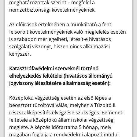
meghatározottak szerint – megfelel a
nemzetbiztonsági követelményeknek.
Az előírások értelmében a munkáltató a fent
felsorolt követelményeknek való megfelelés esetén
is szabadon mérlegelheti, létesít-e hivatásos
szolgálati viszonyt, hiszen nincs alkalmazási
kényszer.
Katasztrófavédelmi szerveknél történő
elhelyezkedés feltételei (hivatásos állományú
jogviszony létesítésére alkalmasság esetén):
Középfokú végzettség esetén az első lépés a
beosztott tűzoltóvá válás, melyhez a Tűzoltó II.
részszakképesítés elvégzése szükséges. Bemeneti
feltétele a középfokú állami iskolai végzettség
megléte. A képzés időtartama 5 hónap, mely
magában foglalja a rendvédelmi alapozó modul