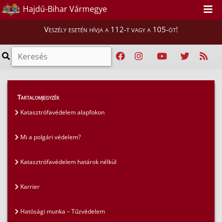
Hajdú-Bihar Vármegye
Veszély esetén hívja a 112-t vagy a 105-öt!
GYIK
>
Gyakran ismételt kérdések
>
Karrier
Tartalomjegyzék
Katasztrófavédelem alapfokon
Mi a polgári védelem?
Katasztrófavédelem határok nélkül
Karrier
Hatósági munka – Tűzvédelem