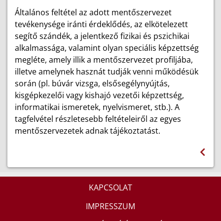
Általános feltétel az adott mentőszervezet
tevékenysége iránti érdeklődés, az elkötelezett
segítő szándék, a jelentkező fizikai és pszichikai
alkalmassága, valamint olyan speciális képzettség
megléte, amely illik a mentőszervezet profiljába,
illetve amelynek hasznát tudják venni működésük
során (pl. búvár vizsga, elsősegélynyújtás,
kisgépkezelői vagy kishajó vezetői képzettség,
informatikai ismeretek, nyelvismeret, stb.). A
tagfelvétel részletesebb feltételeiről az egyes
mentőszervezetek adnak tájékoztatást.
KAPCSOLAT
IMPRESSZUM