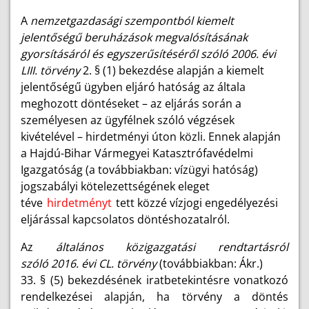
A
nemzetgazdasági szempontból kiemelt
jelentőségű beruházások megvalósításának
gyorsításáról és egyszerűsítéséről szóló
2006. évi
LIII. törvény
2. § (1) bekezdése alapján a kiemelt
jelentőségű ügyben eljáró hatóság az általa
meghozott döntéseket – az eljárás során a
személyesen az ügyfélnek szóló végzések
kivételével – hirdetményi úton közli. Ennek alapján
a Hajdú-Bihar Vármegyei Katasztrófavédelmi
Igazgatóság (a továbbiakban: vízügyi hatóság)
jogszabályi kötelezettségének eleget
téve
hirdetményt
tett közzé vízjogi engedélyezési
eljárással kapcsolatos döntéshozatalról.
Az
általános közigazgatási rendtartásról
szóló
2016. évi CL. törvény
(továbbiakban: Ákr.)
33. § (5) bekezdésének iratbetekintésre vonatkozó
rendelkezései alapján, ha törvény a döntés