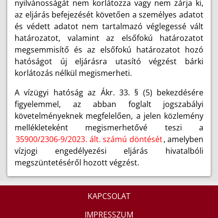
nyilvánosságát nem korlátozza vagy nem zárja ki,
az eljárás befejezését követően a személyes adatot
és védett adatot nem tartalmazó véglegessé vált
határozatot, valamint az elsőfokú határozatot
megsemmisítő és az elsőfokú határozatot hozó
hatóságot új eljárásra utasító végzést bárki
korlátozás nélkül megismerheti.
A vízügyi hatóság az Ákr. 33. § (5) bekezdésére
figyelemmel, az abban foglalt jogszabályi
követelményeknek megfelelően, a jelen közlemény
mellékleteként megismerhetővé teszi a
35900/2306-9/2023. ált. számú döntését
, amelyben
vízjogi engedélyezési eljárás hivatalbóli
megszüntetéséről hozott végzést.
KAPCSOLAT
IMPRESSZUM