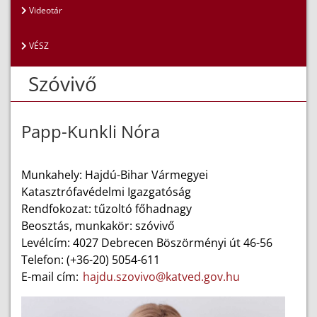
Videotár
VÉSZ
Szóvivő
Papp-Kunkli Nóra
Munkahely: Hajdú-Bihar Vármegyei
Katasztrófavédelmi Igazgatóság
Rendfokozat: tűzoltó főhadnagy
Beosztás, munkakör: szóvivő
Levélcím: 4027 Debrecen Böszörményi út 46-56
Telefon: (+36-20) 5054-611
E-mail cím:
hajdu.szovivo@katved.gov.hu