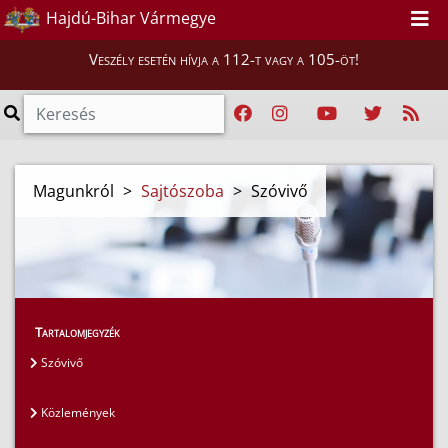
Hajdú-Bihar Vármegye
Veszély esetén hívja a 112-t vagy a 105-öt!
Magunkról
>
Sajtószoba
>
Szóvivő
Tartalomjegyzék
Szóvivő
Közlemények