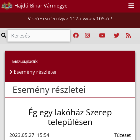
Hajdú-Bihar Vármegye
Veszély esetén hívja a 112-t vagy a 105-öt!
Esemény részletei
Tartalomjegyzék
Esemény részletei
Esemény részletei
Ég egy lakóház Szerep
településen
2023.05.27. 15:54
Tűzeset