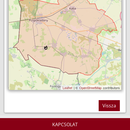
Leaflet
| ©
OpenStreetMap
contributors
Vissza
KAPCSOLAT