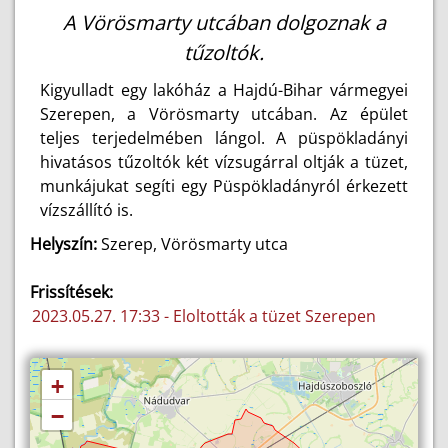
A Vörösmarty utcában dolgoznak a
tűzoltók.
Kigyulladt egy lakóház a Hajdú-Bihar vármegyei
Szerepen, a Vörösmarty utcában. Az épület
teljes terjedelmében lángol. A püspökladányi
hivatásos tűzoltók két vízsugárral oltják a tüzet,
munkájukat segíti egy Püspökladányról érkezett
vízszállító is.
Helyszín:
Szerep, Vörösmarty utca
Frissítések:
2023.05.27. 17:33 - Eloltották a tüzet Szerepen
+
−