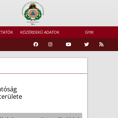
ZTATÓK
KÖZÉRDEKŰ ADATOK
GYIK
atóság
területe