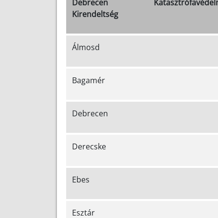
Debrecen Katasztrófavédel
Kirendeltség
Álmosd
Bagamér
Debrecen
Derecske
Ebes
Esztár