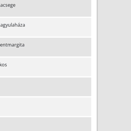
zacsege
zagyulaháza
zentmargita
kos