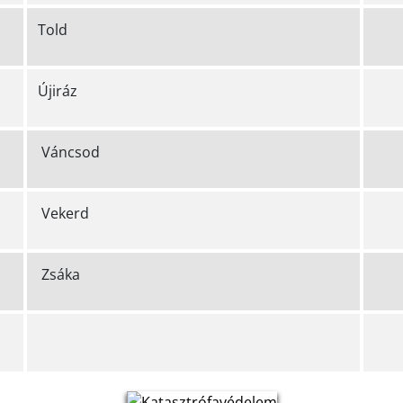
Told
Újiráz
Váncsod
Vekerd
Zsáka