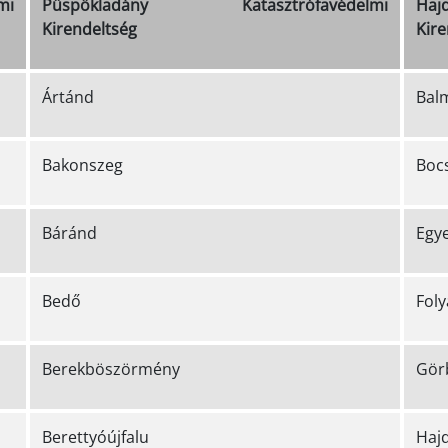
mi
Püspökladány Katasztrófavédelmi
Ha
Kirendeltség
Kire
Ártánd
Bal
Bakonszeg
Bocs
Báránd
Egy
Bedő
Foly
Berekböszörmény
Gör
Berettyóújfalu
Haj