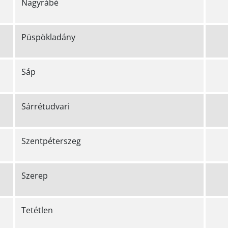
Nagyrábé
Püspökladány
Sáp
Sárrétudvari
Szentpéterszeg
Szerep
Tetétlen