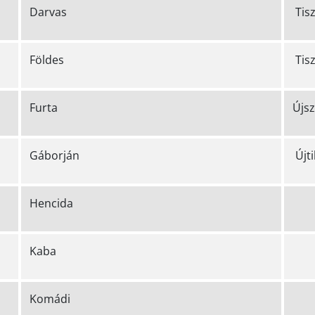
Darvas
Tis
Földes
Tis
Furta
Újs
Gáborján
Újti
Hencida
Kaba
Komádi