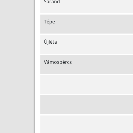
Sáránd
Tépe
Újléta
Vámospércs