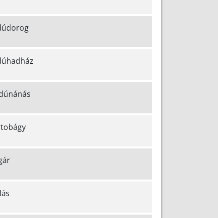
dúdorog
dúhadház
dúnánás
tobágy
gár
lás