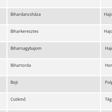
Bihardancsháza
Haj
Biharkeresztes
Haj
Biharnagybajom
Haj
Bihartorda
Hor
Bojt
Pol
Csökmő
Tég