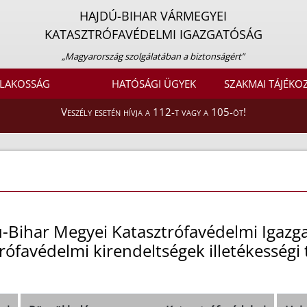
HAJDÚ-BIHAR VÁRMEGYEI
KATASZTRÓFAVÉDELMI IGAZGATÓSÁG
„Magyarország szolgálatában a biztonságért”
LAKOSSÁG
HATÓSÁGI ÜGYEK
SZAKMAI TÁJÉKO
Veszély esetén hívja a 112-t vagy a 105-öt!
-Bihar Megyei Katasztrófavédelmi Igazg
rófavédelmi kirendeltségek illetékességi 