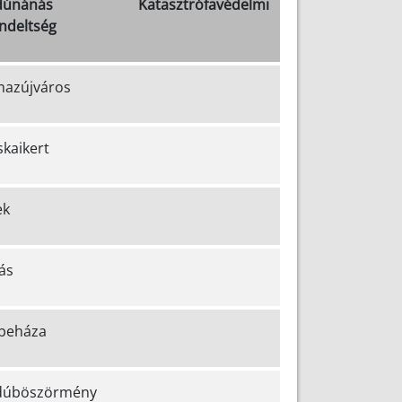
jdúnánás Katasztrófavédelmi
ndeltség
mazújváros
kaikert
ek
ás
beháza
dúböszörmény