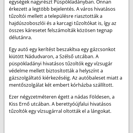
egységek nagyrészt Püspökladányban. Onnan
érkezett a legtöbb bejelentés. A város hivatásos
tűzoltói mellett a településre riasztották a
hajdúszoboszlói és a karcagi tűzoltókat is, így az
összes káresetet felszámolták közösen tegnap
délutánra.
Egy autó egy kerítést beszakítva egy gázcsonkot
kiütött Nádudvaron, a Szélső utcában. A
püspökladányi hivatásos tűzoltók egy vízsugár
védelme mellett biztosították a helyszínt a
gázszolgáltató kiérkezéséig. Az autóbaleset miatt a
mentőszolgálat két embert kórházba szállított.
Ezer négyzetméteren égett a nádas Földesen, a
Kiss Ernő utcában. A berettyóújfalui hivatásos
tűzoltók egy vízsugárral oltották el a lángokat.