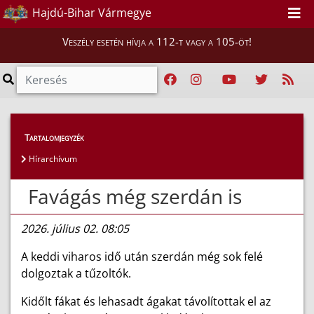
Hajdú-Bihar Vármegye
Veszély esetén hívja a 112-t vagy a 105-öt!
Híreink
>
Hírek
Tartalomjegyzék
Hírarchívum
Favágás még szerdán is
2026. július 02. 08:05
A keddi viharos idő után szerdán még sok felé
dolgoztak a tűzoltók.
Kidőlt fákat és lehasadt ágakat távolítottak el az