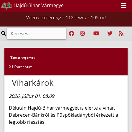
Hajdú-Bihar Vármegye
Veszély esetén hívja a 112-t vagy a 105-öt!
Híreink
>
Hírek
Tartalomjegyzék
Hírarchívum
Viharkárok
2026. július 01. 08:09
Délután Hajdú-Bihar vármegyét is elérte a vihar,
Debrecen-Bánkról és Püspökladányból érkezett a
legtöbb riasztás.