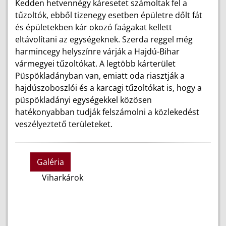
Kedden hetvennégy káresetet számoltak fel a
tűzoltók, ebből tizenegy esetben épületre dőlt fát
és épületekben kár okozó faágakat kellett
eltávolítani az egységeknek. Szerda reggel még
harmincegy helyszínre várják a Hajdú-Bihar
vármegyei tűzoltókat. A legtöbb kárterület
Püspökladányban van, emiatt oda riasztják a
hajdúszoboszlói és a karcagi tűzoltókat is, hogy a
püspökladányi egységekkel közösen
hatékonyabban tudják felszámolni a közlekedést
veszélyeztető területeket.
Galéria
Viharkárok