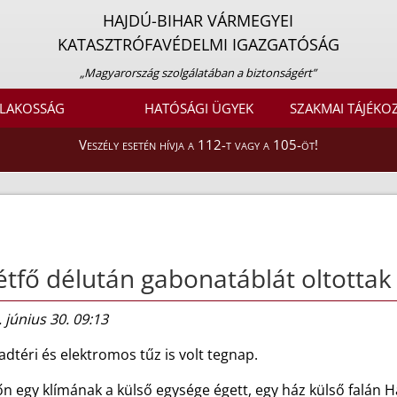
HAJDÚ-BIHAR VÁRMEGYEI
KATASZTRÓFAVÉDELMI IGAZGATÓSÁG
„Magyarország szolgálatában a biztonságért”
LAKOSSÁG
HATÓSÁGI ÜGYEK
SZAKMAI TÁJÉKO
Veszély esetén hívja a 112-t vagy a 105-öt!
tfő délután gabonatáblát oltottak 
 június 30. 09:13
dtéri és elektromos tűz is volt tegnap.
n egy klímának a külső egysége égett, egy ház külső falán 