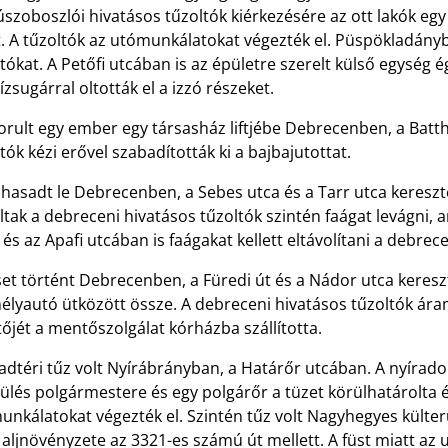
szoboszlói hivatásos tűzoltók kiérkezésére az ott lakók egy
. A tűzoltók az utómunkálatokat végezték el. Püspökladányba
tókat. A Petőfi utcában is az épületre szerelt külső egység 
ízsugárral oltották el a izzó részeket.
orult egy ember egy társasház liftjébe Debrecenben, a Batt
tók kézi erővel szabadították ki a bajbajutottat.
 hasadt le Debrecenben, a Sebes utca és a Tarr utca keres
tak a debreceni hivatásos tűzoltók szintén faágat levágni, 
i és az Apafi utcában is faágakat kellett eltávolítani a debre
set történt Debrecenben, a Füredi út és a Nádor utca keres
élyautó ütközött össze. A debreceni hivatásos tűzoltók ára
őjét a mentőszolgálat kórházba szállította.
dtéri tűz volt Nyírábrányban, a Határőr utcában. A nyíradon
ülés polgármestere és egy polgárőr a tüzet körülhatárolta és
nkálatokat végezték el. Szintén tűz volt Nagyhegyes külter
aljnövényzete az 3321-es számú út mellett. A füst miatt az u