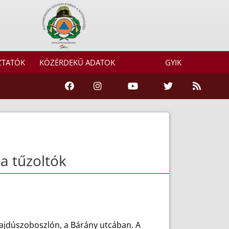
ZTATÓK
KÖZÉRDEKŰ ADATOK
GYIK
a tűzoltók
Hajdúszoboszlón, a Bárány utcában. A