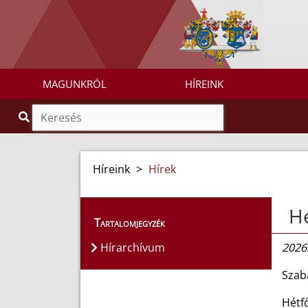
MAGUNKRÓL
HÍREINK
Híreink
>
Hírek
Hé
Tartalomjegyzék
Hírarchívum
2026.
Szaba
Hétfő