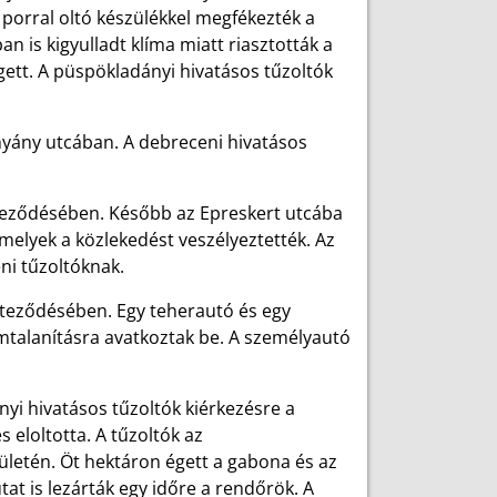
 porral oltó készülékkel megfékezték a
n is kigyulladt klíma miatt riasztották a
égett. A püspökladányi hivatásos tűzoltók
hyány utcában. A debreceni hivatásos
zteződésében. Később az Epreskert utcába
amelyek a közlekedést veszélyeztették. Az
ceni tűzoltóknak.
zteződésében. Egy teherautó és egy
mtalanításra avatkoztak be. A személyautó
yi hivatásos tűzoltók kiérkezésre a
 eloltotta. A tűzoltók az
ületén. Öt hektáron égett a gabona és az
tat is lezárták egy időre a rendőrök. A