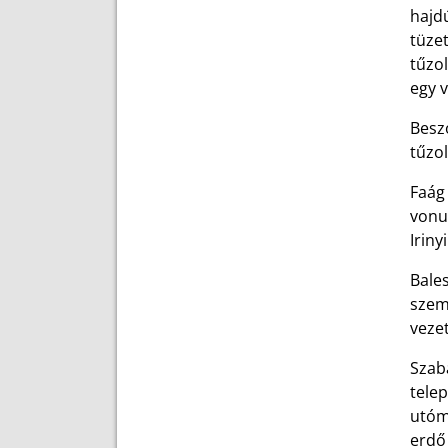
hajdú
tüzet
tűzol
egy v
Besz
tűzol
Faág
vonul
Iriny
Bale
szem
vezet
Szaba
telep
utómu
erdő 