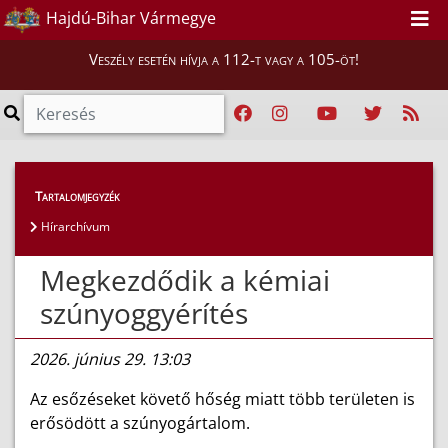
Hajdú-Bihar Vármegye
Veszély esetén hívja a 112-t vagy a 105-öt!
Híreink
>
Hírek
Tartalomjegyzék
Hírarchívum
Megkezdődik a kémiai
szúnyoggyérítés
2026. június 29. 13:03
Az esőzéseket követő hőség miatt több területen is
erősödött a szúnyogártalom.