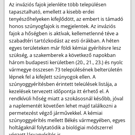
Az inváziós fajok jelenléte több településen
tapasztalható, emellett a kisebb erdei
tenyészőhelyeken kifejlődött, az embert is támadó
honos szúnyogfajok is megjelentek. Az inváziós
fajok a hőségben is aktívak, kellemetlenné téve a
szabadtéri tartózkodást az esti órákban. A héten
egyes területeken már földi kémiai gyérítésre lesz
szükség, a szakemberek a következő napokban
három budapesti kerületben (20., 21., 23.) és nyolc
vármegye összesen 73 településének belterületén
lépnek fel a kifejlett szúnyogok ellen. A
szúnyoggyérítésben érintett teleülések listája, a
kezelések tervezett időpontja itt érhető el. A
rendkívüli hőség miatt a szokásosnál később, jóval
a naplementét követően lehet majd találkozni a
permetezést végző járművekkel. A kémiai
szúnyoggyérítés mellett Békés vármegyében, egyes
holtágaknál folytatódik a biológiai módszerrel
végzett lárvagyérítés is.