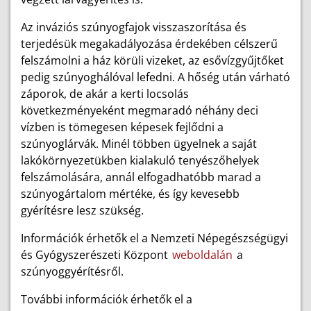
Az inváziós szúnyogfajok visszaszorítása és
terjedésük megakadályozása érdekében célszerű
felszámolni a ház körüli vizeket, az esővízgyűjtőket
pedig szúnyoghálóval lefedni. A hőség után várható
záporok, de akár a kerti locsolás
következményeként megmaradó néhány deci
vízben is tömegesen képesek fejlődni a
szúnyoglárvák. Minél többen ügyelnek a saját
lakókörnyezetükben kialakuló tenyészőhelyek
felszámolására, annál elfogadhatóbb marad a
szúnyogártalom mértéke, és így kevesebb
gyérítésre lesz szükség.
Információk érhetők el a Nemzeti Népegészségügyi
és Gyógyszerészeti Központ
weboldalán
a
szúnyoggyérítésről.
További információk érhetők el a