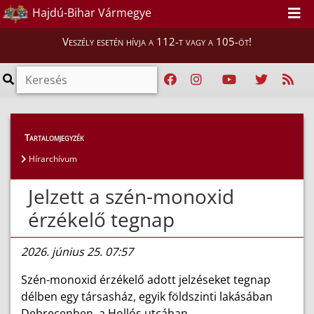
Hajdú-Bihar Vármegye
Veszély esetén hívja a 112-t vagy a 105-öt!
Híreink
>
Hírek
Tartalomjegyzék
Hírarchívum
Jelzett a szén-monoxid
érzékelő tegnap
2026. június 25. 07:57
Szén-monoxid érzékelő adott jelzéseket tegnap
délben egy társasház, egyik földszinti lakásában
Debrecenben, a Hollós utcában.