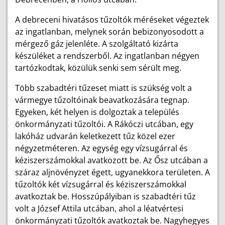
A debreceni hivatásos tűzoltók méréseket végeztek
az ingatlanban, melynek során bebizonyosodott a
mérgező gáz jelenléte. A szolgáltató kizárta
készüléket a rendszerből. Az ingatlanban négyen
tartózkodtak, közülük senki sem sérült meg.
Több szabadtéri tűzeset miatt is szükség volt a
vármegye tűzoltóinak beavatkozására tegnap.
Egyeken, két helyen is dolgoztak a település
önkormányzati tűzoltói. A Rákóczi utcában, egy
lakóház udvarán keletkezett tűz közel ezer
négyzetméteren. Az egység egy vízsugárral és
kéziszerszámokkal avatkozott be. Az Ősz utcában a
száraz aljnövényzet égett, ugyanekkora területen. A
tűzoltók két vízsugárral és kéziszerszámokkal
avatkoztak be. Hosszúpályiban is szabadtéri tűz
volt a József Attila utcában, ahol a léatvértesi
önkormányzati tűzoltók avatkoztak be. Nagyhegyes