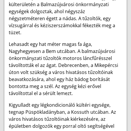
külterületén a Balmazújvárosi önkormányzati
egységek dolgoztak, ahol négyszáz
négyzetméteren égett a nádas. A tűzoltók, egy
vízsugárral és kéziszerszámokkal fékezték meg a
tüzet.
Lehasadt egy hat méter magas fa ága,
Nagyhegyesen a Bem utcában. A balmazújvárosi
önkormányzati tűzoltók motoros láncfűrésszel
távolították el az ágat. Debrecenben, a Mikepércsi
úton volt szükség a város hivatásos tűzoltóinak
beavatkozására, ahol egy ház bádog borítását
bontotta meg a szél. Az egység kézi erővel
távolítottal el a sérült lemezt.
Kigyulladt egy légkondicionáló kültéri egysége,
tegnap Püspökladányban, a Kossuth utcában. Az
város hivatásos tűzoltóinak kiérkezésére, az
épületben dolgozók egy porral oltó segítségével