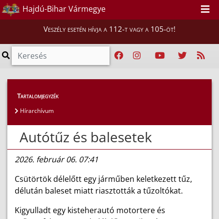
Hajdú-Bihar Vármegye
Veszély esetén hívja a 112-t vagy a 105-öt!
Híreink
>
Hírek
Tartalomjegyzék
Hírarchívum
Autótűz és balesetek
2026. február 06. 07:41
Csütörtök délelőtt egy járműben keletkezett tűz,
délután baleset miatt riasztották a tűzoltókat.
Kigyulladt egy kisteherautó motortere és