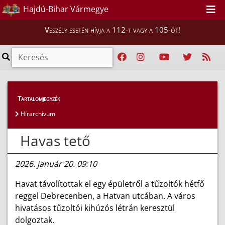
Hajdú-Bihar Vármegye
Veszély esetén hívja a 112-t vagy a 105-öt!
Híreink
>
Hírek
Tartalomjegyzék
Hírarchívum
Havas tető
2026. január 20. 09:10
Havat távolítottak el egy épületről a tűzoltók hétfő
reggel Debrecenben, a Hatvan utcában. A város
hivatásos tűzoltói kihúzós létrán keresztül
dolgoztak.