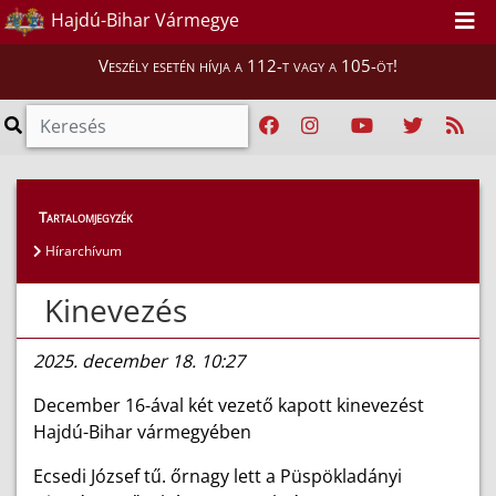
Hajdú-Bihar Vármegye
Veszély esetén hívja a 112-t vagy a 105-öt!
Híreink
>
Hírek
Tartalomjegyzék
Hírarchívum
Kinevezés
2025. december 18. 10:27
December 16-ával két vezető kapott kinevezést
Hajdú-Bihar vármegyében
Ecsedi József tű. őrnagy lett a Püspökladányi