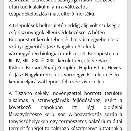
után tud kialakulni, ami a változatos
csapadékeloszlás miatt eltérő mértékű.
A települések belterületén eddig alig volt szükség a
csípőszúnyogok elleni védekezésre. A héten
Budapest öt kerületében és hat vármegyében lesz
szúnyoggyérítés. Jász-Nagykun-Szolnok
vármegyében biológiai módszerrel, Budapesten a
III., IV, XIII., XXI. és XXIII. kerületben, illetve Bács-
Kiskun, Borsod-Abaúj-Zemplén, Hajdú-Bihar, Heves
és Jász-Nagykun-Szolnok vármegye 61 településén
kémiai eljárással lépnek fel a vérszívók ellen.
A Tisza-tó sekély, növényzettel borított területe
alkalmas a szúnyoglárvák fejlődéséhez, ezért a
következő napokban itt légi biológiai
lárvagyérítésre kerül sor. A beavatkozás során a
tenyészőhelyeken egy természetes baktérium által
termelt fehérjét tartalmazó készítményt juttatnak a