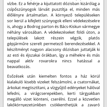
vízbe. Ez a fehérje a kijuttatott dózisban kizárólag a
csípőszúnyogok lárváit pusztítja el, minden más
élőlényre ártalmatlan. A környező településeken
sor kerül a kifejlett szúnyogok elleni védekezésekre
is, ahogy a Bodrog parton és Bács-Kiskun vármegye
néhány városában. A védekezéseket földi úton, a
települések lakott részein végzik, platós
gépjárműre szerelt permetező berendezésekkel. A
készítményt nagyon alacsony dózisban juttatják ki
az esti és éjszakai órákban, így a méhekre és más
nappal aktív rovarokra nincs hatással a
beavatkozás.
Esőzések után kiemelten fontos a ház körül
kialakuló kisebb vizeket felszámolni, a csatornákat,
árkokat megtisztítani, a vízgyűjtő edényeket hálóval
lefedni, a virágcserepekben, kerti tárgyakban
megálló vizet kiönteni, cserélni. Ezzel a közvetlen
lakókörnyezetünkben csökkenthetjük a zavaró