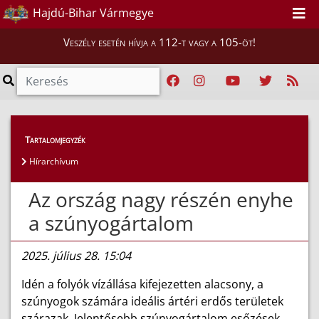
Hajdú-Bihar Vármegye
Veszély esetén hívja a 112-t vagy a 105-öt!
Híreink
>
Hírek
Tartalomjegyzék
Hírarchívum
Az ország nagy részén enyhe
a szúnyogártalom
2025. július 28. 15:04
Idén a folyók vízállása kifejezetten alacsony, a
szúnyogok számára ideális ártéri erdős területek
szárazak. Jelentősebb szúnyogártalom esőzések