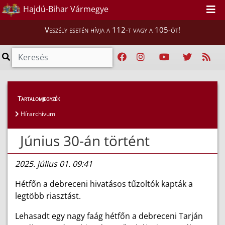
Hajdú-Bihar Vármegye
Veszély esetén hívja a 112-t vagy a 105-öt!
Híreink
>
Hírek
Tartalomjegyzék
Hírarchívum
Június 30-án történt
2025. július 01. 09:41
Hétfőn a debreceni hivatásos tűzoltók kapták a
legtöbb riasztást.
Lehasadt egy nagy faág hétfőn a debreceni Tarján