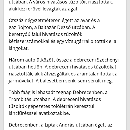
utcában. A város hivatásos tűzoltóit riasztották,
akik kézi erővel levágták az ágat.
Ötszáz négyzetméteren égett az avar és a
gaz Bojton, a Baltazár Dezső utcában. A
berettyóújfalui hivatásos tűzoltók
kéziszerszámokkal és egy vízsugárral oltották el a
lángokat.
Három autó ütközött össze a debreceni Széchenyi
utcában hétfőn. A debreceni hivatásos tűzoltókat
riasztották, akik átvizsgálták és áramtalanították a
járműveket. A balesetben senki sem sérült meg.
Több faág is lehasadt tegnap Debrecenben, a
Trombitás utcában. A debreceni hivatásos
tűzoltók gépezetes tolólétrán keresztül
láncfűrésszel avatkoztak be.
Debrecenben, a Lipták András utcában égett az