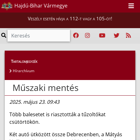
Hajdú-Bihar Vármegye
Veszély esetén hívja a 112-t vagy a 105-öt!
Híreink
>
Hírek
Tartalomjegyzék
Hírarchívum
Műszaki mentés
2025. május 23. 09:43
Több balesetet is riasztották a tűzoltókat
csütörtökön.
Két autó ütközött össze Debrecenben, a Mátyás