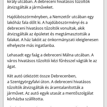
király utcában. A debreceni hivatásos tűzoltók
átvizsgálták a járműveket.
Hajdúböszörményben, a Nemzetőr utcában egy
lakóház fala dőlt ki. A hajdúböszörményi és a
debreceni hivatásos tűzoltók vonultak, akik
átvizsgálták az épületet és megtámasztották a
falakat. A ház lakóit az önkormányzati ideiglenesen
elhelyezte más ingatlanba.
Lehasadt egy faág a debreceni Málna utcában. A
város hivatásos tűzoltói kézi fűrésszel vágták le az
ágat.
Két autó ütközött össze Debrecenben,
a Szentgyörgyfalvi úton. A debreceni hivatásos
tűzoltók átvizsgálták és áramtalanították a
járművet. Az autó egyik utasát a mentőszolgálat
kórházba szállította.