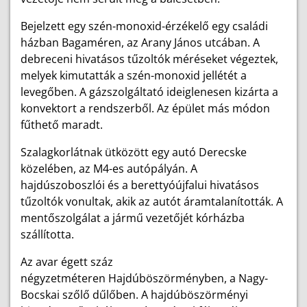
Bejelzett egy szén-monoxid-érzékelő egy családi
házban Bagaméren, az Arany János utcában. A
debreceni hivatásos tűzoltók méréseket végeztek,
melyek kimutatták a szén-monoxid jellétét a
levegőben. A gázszolgáltató ideiglenesen kizárta a
konvektort a rendszerből. Az épület más módon
fűthető maradt.
Szalagkorlátnak ütközött egy autó Derecske
közelében, az M4-es autópályán. A
hajdúszoboszlói és a berettyóújfalui hivatásos
tűzoltók vonultak, akik az autót áramtalanították. A
mentőszolgálat a jármű vezetőjét kórházba
szállította.
Az avar égett száz
négyzetméteren Hajdúböszörményben, a Nagy-
Bocskai szőlő dűlőben. A hajdúböszörményi