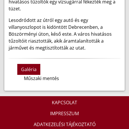
hivatásos tűzoltók egy vízsugárral fékezték meg a
tüzet.
Lesodródott az útról egy autó és egy
villanyoszlopot is kidöntött Debrecenben, a
Böszörményi úton, késő este. A város hivatásos
tűzoltóit riasztották, akik áramtalanították a
járművet és megtisztították az utat.
Galéria
Műszaki mentés
KAPCSOLAT
IMPRESSZUM
ADATKEZELÉSI TÁJÉKOZTATÓ