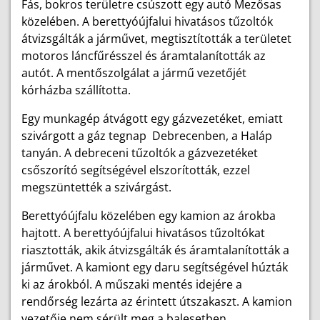
Fás, bokros területre csúszott egy autó Mezősas
közelében. A berettyóújfalui hivatásos tűzoltók
átvizsgálták a járművet, megtisztították a területet
motoros láncfűrésszel és áramtalanították az
autót. A mentőszolgálat a jármű vezetőjét
kórházba szállította.
Egy munkagép átvágott egy gázvezetéket, emiatt
szivárgott a gáz tegnap Debrecenben, a Haláp
tanyán. A debreceni tűzoltók a gázvezetéket
csőszorító segítségével elszorították, ezzel
megszüntették a szivárgást.
Berettyóújfalu közelében egy kamion az árokba
hajtott. A berettyóújfalui hivatásos tűzoltókat
riasztották, akik átvizsgálták és áramtalanították a
járművet. A kamiont egy daru segítségével húzták
ki az árokból. A műszaki mentés idejére a
rendőrség lezárta az érintett útszakaszt. A kamion
vezetője nem sérült meg a balesetben.