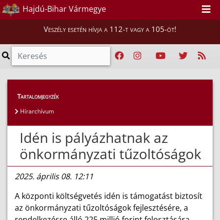
Hajdú-Bihar Vármegye
Veszély esetén hívja a 112-t vagy a 105-öt!
Híreink
>
Hírek
Tartalomjegyzék
Hírarchívum
Idén is pályázhatnak az
önkormányzati tűzoltóságok
2025. április 08. 12:11
A központi költségvetés idén is támogatást biztosít
az önkormányzati tűzoltóságok fejlesztésére, a
rendelkezésre álló 225 millió forint felosztására