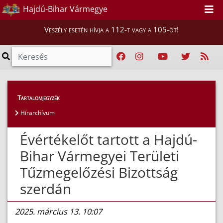
Hajdú-Bihar Vármegye
Veszély esetén hívja a 112-t vagy a 105-öt!
Híreink
>
Hírek
Tartalomjegyzék
Hírarchívum
Évértékelőt tartott a Hajdú-
Bihar Vármegyei Területi
Tűzmegelőzési Bizottság
szerdán
2025. március 13. 10:07