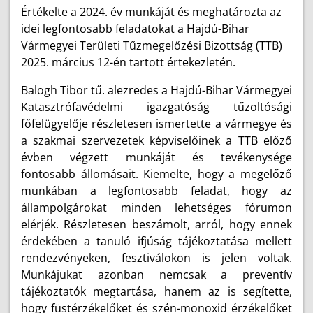
Értékelte a 2024. év munkáját és meghatározta az
idei legfontosabb feladatokat a Hajdú-Bihar
Vármegyei Területi Tűzmegelőzési Bizottság (TTB)
2025. március 12-én tartott értekezletén.
Balogh Tibor tű. alezredes a Hajdú-Bihar Vármegyei
Katasztrófavédelmi igazgatóság tűzoltósági
főfelügyelője részletesen ismertette a vármegye és
a szakmai szervezetek képviselőinek a TTB előző
évben végzett munkáját és tevékenysége
fontosabb állomásait. Kiemelte, hogy a megelőző
munkában a legfontosabb feladat, hogy az
állampolgárokat minden lehetséges fórumon
elérjék. Részletesen beszámolt, arról, hogy ennek
érdekében a tanuló ifjúság tájékoztatása mellett
rendezvényeken, fesztiválokon is jelen voltak.
Munkájukat azonban nemcsak a preventív
tájékoztatók megtartása, hanem az is segítette,
hogy füstérzékelőket és szén-monoxid érzékelőket