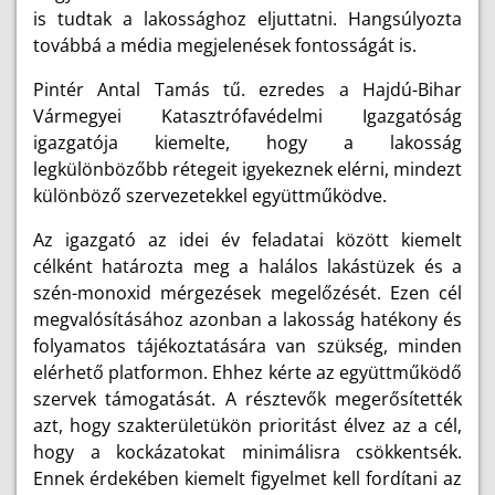
is tudtak a lakossághoz eljuttatni. Hangsúlyozta
továbbá a média megjelenések fontosságát is.
Pintér Antal Tamás tű. ezredes a Hajdú-Bihar
Vármegyei Katasztrófavédelmi Igazgatóság
igazgatója kiemelte, hogy a lakosság
legkülönbözőbb rétegeit igyekeznek elérni, mindezt
különböző szervezetekkel együttműködve.
Az igazgató az idei év feladatai között kiemelt
célként határozta meg a halálos lakástüzek és a
szén-monoxid mérgezések megelőzését. Ezen cél
megvalósításához azonban a lakosság hatékony és
folyamatos tájékoztatására van szükség, minden
elérhető platformon. Ehhez kérte az együttműködő
szervek támogatását. A résztevők megerősítették
azt, hogy szakterületükön prioritást élvez az a cél,
hogy a kockázatokat minimálisra csökkentsék.
Ennek érdekében kiemelt figyelmet kell fordítani az