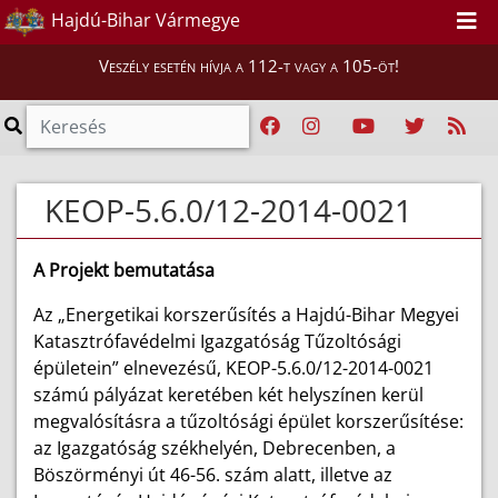
Hajdú-Bihar Vármegye
Veszély esetén hívja a 112-t vagy a 105-öt!
KEOP-5.6.0/12-2014-0021
A Projekt bemutatása
Az „Energetikai korszerűsítés a Hajdú-Bihar Megyei
Katasztrófavédelmi Igazgatóság Tűzoltósági
épületein” elnevezésű, KEOP-5.6.0/12-2014-0021
számú pályázat keretében két helyszínen kerül
megvalósításra a tűzoltósági épület korszerűsítése:
az Igazgatóság székhelyén, Debrecenben, a
Böszörményi út 46-56. szám alatt, illetve az