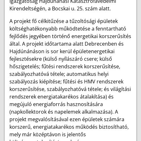
Igazgatóság Hajdúnánási Katasztrófavédelmi
Kirendeltségén, a Bocskai u. 25. szám alatt.
A projekt fő célkitűzése a tűzoltósági épületek
költséghatékonyabb működtetése a fenntartható
fejlődés jegyében történő energetikai korszerűsítés
által. A projekt időtartama alatt Debrecenben és
Hajdúnánáson is sor kerül épületenergetikai
fejlesztésekre (külső nyílászáró csere; külső
hőszigetelés; fűtési rendszerek korszerűsítése,
szabályozhatóvá tétele; automatikus helyi
szabályozás kiépítése; fűtési és HMV rendszerek
korszerűsítése, szabályozhatóvá tétele; és világítási
rendszerek energiatakarékos átalakítása) és
megújuló energiaforrás hasznosítására
(napkollektorok és napelemek alkalmazása). A
projekt megvalósításával ezen épületek számára
korszerű, energiatakarékos működés biztosítható,
mely már középtávon is jelentős