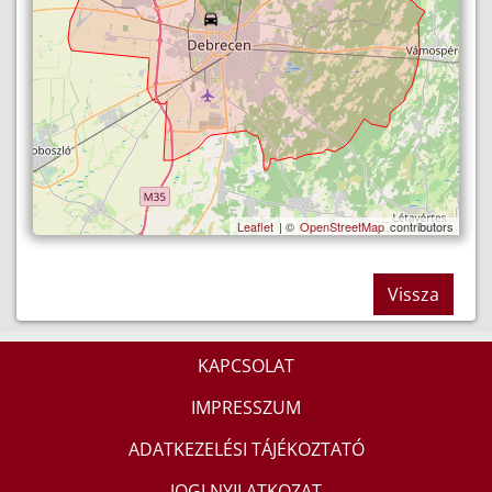
Leaflet
| ©
OpenStreetMap
contributors
Vissza
KAPCSOLAT
IMPRESSZUM
ADATKEZELÉSI TÁJÉKOZTATÓ
JOGI NYILATKOZAT