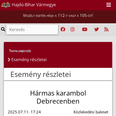
Hajdú-Bihar Vármegye
Veszély esetén hívja a 112-t vagy a 105-öt!
Esemény részletei
Tartalomjegyzék
Esemény részletei
Esemény részletei
Hármas karambol
Debrecenben
2025.07.11. 17:24
Közlekedési baleset