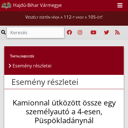
Hajdú-Bihar Vármegye
Veszély esetén hívja a 112-t vagy a 105-öt!
Esemény részletei
Tartalomjegyzék
Esemény részletei
Esemény részletei
Kamionnal ütközött össze egy
személyautó a 4-esen,
Püspökladánynál