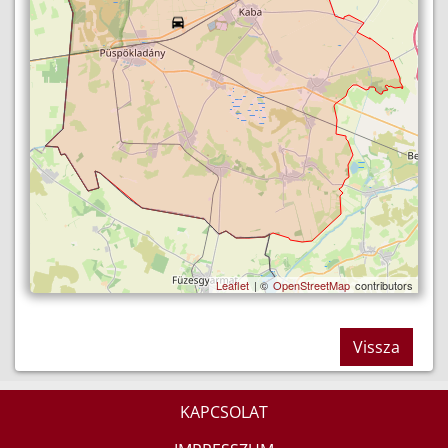
Leaflet
| ©
OpenStreetMap
contributors
Vissza
KAPCSOLAT