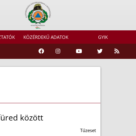
ZTATÓK
KÖZÉRDEKŰ ADATOK
GYIK
füred között
Tűzeset