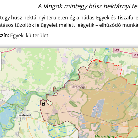
A lángok mintegy húsz hektárnyi ter
tegy húsz hektárnyi területen ég a nádas Egyek és Tiszafüre
atásos tűzoltók felügyelet mellett leégetik – elhúzódó munká
zín:
Egyek, külterület