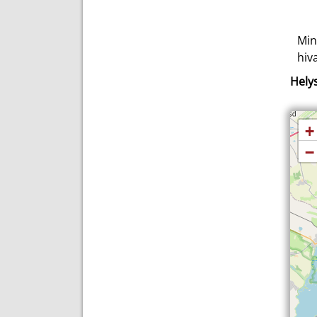
Min
hiv
Helys
+
−