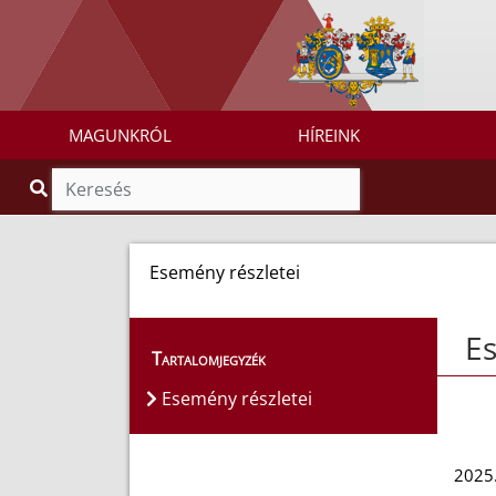
MAGUNKRÓL
HÍREINK
Esemény részletei
Es
Tartalomjegyzék
Esemény részletei
2025.